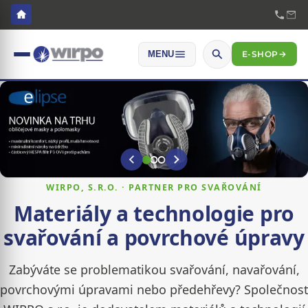
E-SHOP
→
MENU
WIRPO, S.R.O. · PARTNER PRO SVAŘOVÁNÍ
Materiály a technologie pro
svařování a povrchové úpravy
Zabýváte se problematikou svařování, navařování,
povrchovými úpravami nebo předehřevy? Společnost