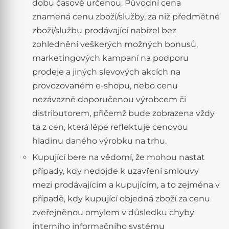
dobu časově určenou. Původní cena
znamená cenu zboží/služby, za niž předmětné
zboží/službu prodávající nabízel bez
zohlednění veškerých možných bonusů,
marketingových kampaní na podporu
prodeje a jiných slevových akcích na
provozovaném e-shopu, nebo cenu
nezávazně doporučenou výrobcem či
distributorem, přičemž bude zobrazena vždy
ta z cen, která lépe reflektuje cenovou
hladinu daného výrobku na trhu.
Kupující bere na vědomí, že mohou nastat
případy, kdy nedojde k uzavření smlouvy
mezi prodávajícím a kupujícím, a to zejména v
případě, kdy kupující objedná zboží za cenu
zveřejněnou omylem v důsledku chyby
interního informačního systému