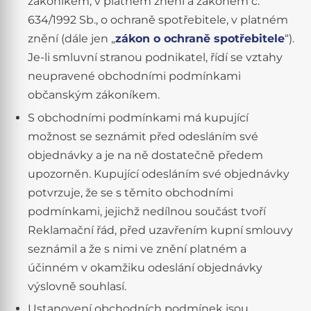
zákoníkem, v platném znění a zákonem č.
634/1992 Sb., o ochraně spotřebitele, v platném
znění (dále jen „
zákon o ochraně spotřebitele
“).
Je-li smluvní stranou podnikatel, řídí se vztahy
neupravené obchodními podmínkami
občanským zákoníkem.
S obchodními podmínkami má kupující
možnost se seznámit před odesláním své
objednávky a je na ně dostatečně předem
upozorněn. Kupující odesláním své objednávky
potvrzuje, že se s těmito obchodními
podmínkami, jejichž nedílnou součást tvoří
Reklamační řád, před uzavřením kupní smlouvy
seznámil a že s nimi ve znění platném a
účinném v okamžiku odeslání objednávky
výslovně souhlasí.
Ustanovení obchodních podmínek jsou