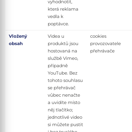
vyhodnotit,
která reklama
vedla k
poptávce.
Vložený
Videa u
cookies
obsah
produktů jsou
provozovatele
hostovaná na
přehrávače
službě Vimeo,
případně
YouTube. Bez
tohoto souhlasu
se přehrávač
vůbec nenačte
a uvidíte místo
něj tlačítko;
jednotlivé video
si můžete pustit
i bez trvalého