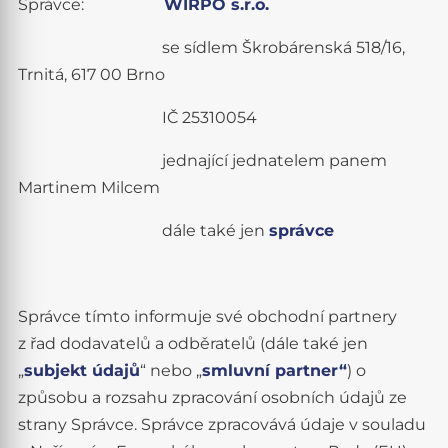
Správce:
WIRPO s.r.o.
se sídlem Škrobárenská 518/16,
Trnitá, 617 00 Brno
IČ 25310054
jednající jednatelem panem
Martinem Milcem
dále také jen
správce
Správce tímto informuje své obchodní partnery
z řad dodavatelů a odběratelů (dále také jen
„
subjekt údajů
“ nebo „
smluvní partner“
) o
způsobu a rozsahu zpracování osobních údajů ze
strany Správce. Správce zpracovává údaje v souladu