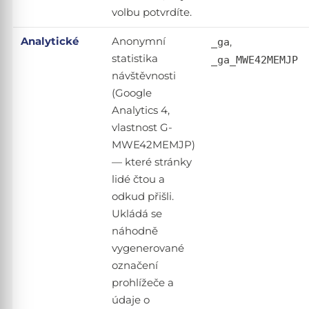
volbu potvrdíte.
Analytické
Anonymní
_ga
,
statistika
_ga_MWE42MEMJP
návštěvnosti
(Google
Analytics 4,
vlastnost G-
MWE42MEMJP)
— které stránky
lidé čtou a
odkud přišli.
Ukládá se
náhodně
vygenerované
označení
prohlížeče a
údaje o