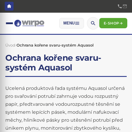
E-SHOP
→
MENU
Úvod
›
Ochrana kořene svaru-systém Aquasol
Ochrana kořene svaru-
systém Aquasol
Ucelená produktová řada systému Aquasol určená
pro svařování potrubí zahrnuje vodou rozpustný
papír, předtvarované vodourozpustné těsnění se
systémem lepících pásek, modulární nafukovací
měchy, hliníkové pásky pro utěsnění potrubí před
únikem plynu, monitorování zbytkového kyslíku,