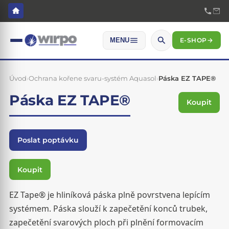
E-SHOP
→
MENU
Úvod
›
Ochrana kořene svaru-systém Aquasol
›
Páska EZ TAPE®
Páska EZ TAPE®
Koupit
Poslat poptávku
Koupit
EZ Tape® je hliníková páska plně povrstvena lepícím
systémem. Páska slouží k zapečetění konců trubek,
zapečetění svarových ploch při plnění formovacím