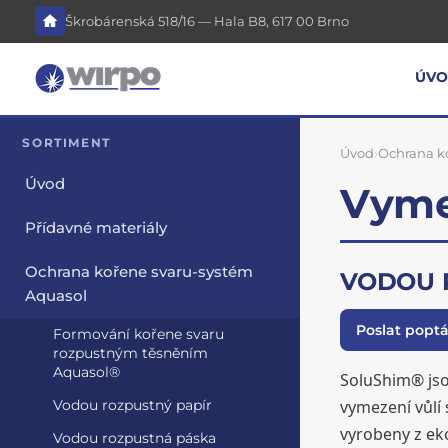
Škrobárenská 518/16 — Hala B8, 617 00 Brno
ÚV
SORTIMENT
Úvod
›
Ochrana k
Úvod
Vyme
Přídavné materiály
Ochrana kořene svaru-systém
VODOU 
Aquasol
Poslat popt
Formování kořene svaru
rozpustným těsněním
Aquasol®
SoluShim® jso
vymezení vůlí 
Vodou rozpustný papír
vyrobeny z ek
Vodou rozpustná páska