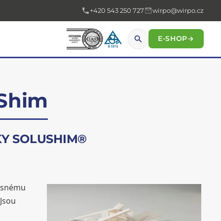
+420 543 250 727
wirpo@wirpo.cz
E-SHOP
→
uShim
Y SOLUSHIM®
řesnému
 Jsou