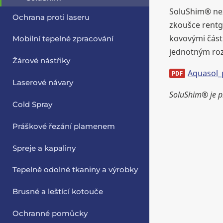
SoluShim® nez
Ochrana proti laseru
zkoušce rentg
kovovými část
Mobilní tepelné zpracování
jednotným ro
Žárové nástřiky
Aquasol_
Laserové návary
SoluShim® je p
Cold Spray
Práškové řezání plamenem
Spreje a kapaliny
Tepelně odolné tkaniny a výrobky
Brusné a leštící kotouče
Ochranné pomůcky