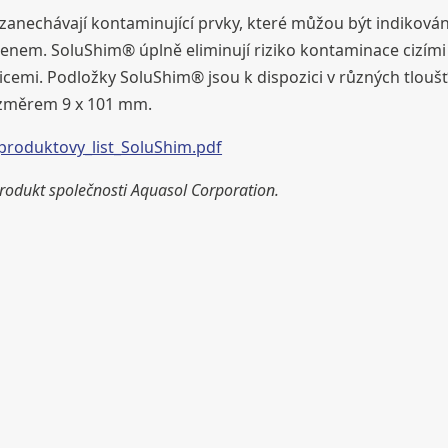
anechávají kontaminující prvky, které můžou být indikován
enem. SoluShim® úplně eliminují riziko kontaminace cizími
icemi. Podložky SoluShim® jsou k dispozici v různých tlouš
změrem 9 x 101 mm.
produktovy_list_SoluShim.pdf
rodukt společnosti Aquasol Corporation.