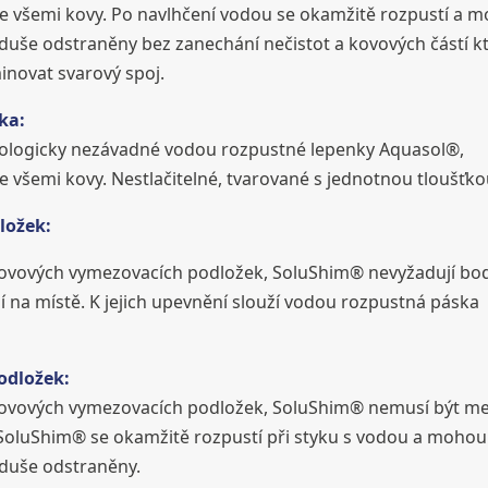
se všemi kovy. Po navlhčení vodou se okamžitě rozpustí a 
oduše odstraněny bez zanechání nečistot a kovových částí k
novat svarový spoj.
ka:
ologicky nezávadné vodou rozpustné lepenky Aquasol®,
e všemi kovy. Nestlačitelné, tvarované s jednotnou tloušťko
ložek:
kovových vymezovacích podložek, SoluShim® nevyžadují bo
í na místě. K jejich upevnění slouží vodou rozpustná páska
odložek:
kovových vymezovacích podložek, SoluShim® nemusí být m
SoluShim® se okamžitě rozpustí při styku s vodou a mohou
oduše odstraněny.