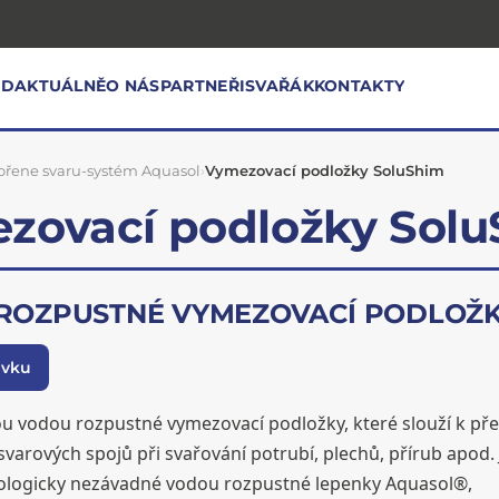
OD
AKTUÁLNĚ
O NÁS
PARTNEŘI
SVAŘÁK
KONTAKTY
ořene svaru-systém Aquasol
›
Vymezovací podložky SoluShim
zovací podložky Sol
ROZPUSTNÉ VYMEZOVACÍ PODLOŽK
ávku
u vodou rozpustné vymezovací podložky, které slouží k p
svarových spojů při svařování potrubí, plechů, přírub apod.
ologicky nezávadné vodou rozpustné lepenky Aquasol®,