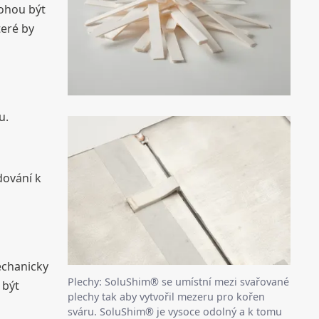
mohou být
teré by
u.
dování k
echanicky
Plechy: SoluShim® se umístní mezi svařované
 být
plechy tak aby vytvořil mezeru pro kořen
sváru. SoluShim® je vysoce odolný a k tomu