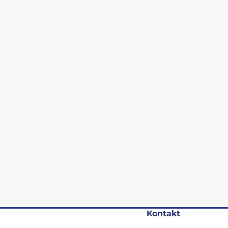
Vložený obsah ze služby Vimeo
ením se načte přehrávač z cizího serveru. Ten se dozví vaši IP adres
a může si uložit cookies.
Zobrazit obsah
Vždy povolit vložený obsah
Kontakt