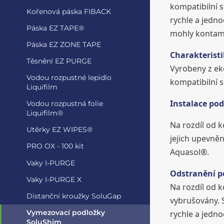
kompatibilní 
Kořenová páska FIBACK
rychle a jedn
Páska EZ TAPE®
mohly kontami
Páska EZ ZONE TAPE
Charakteristi
Těsnění EZ PURGE
Vyrobeny z ek
Vodou rozpustné lepidlo
kompatibilní s
Liquifilm
Instalace pod
Vodou rozpustná folie
Liquifilm®
Na rozdíl od 
Utěrky EZ WIPES®
jejich upevněn
PRO OX - 100 kit
Aquasol®.
Vaky I-PURGE
Odstranění p
Vaky I-PURGE X
Na rozdíl od 
Distanční kroužky SoluGap
vybrušovány. 
Vymezovací podložky
rychle a jedn
SoluShim