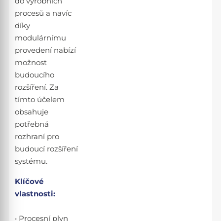
do výrobních
procesů a navíc
díky
modulárnímu
provedení nabízí
možnost
budoucího
rozšíření. Za
tímto účelem
obsahuje
potřebná
rozhraní pro
budoucí rozšíření
systému.
Klíčové
vlastnosti:
• Procesní plyn