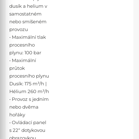
dusík a helium v
samostatném
nebo smíšeném
provozu
• Maximální tlak
procesního
plynu: 100 bar
• Maximální
průtok
procesního plynu
Dusík: 175 m³/h |
Hélium 260 m³/h
• Provoz s jedním
nebo dvěma
hořáky
• Ovládací panel
s 22“ dotykovou
obrazovkou