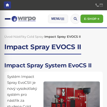
E-SHOP
→
MENU
Úvod
›
Nástřiky Cold Spray
›
Impact Spray EVOCS II
Impact Spray EVOCS II
Impact Spray System EvoCS II
Systém Impact
Spray EvoCSII je
nový vysokotlaký
systém pro
nástřik za
studena Cold