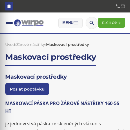
E-SHOP
→
MENU
Úvod
›
Žárové nástřiky
›
Maskovací prostředky
Maskovací prostředky
Maskovací prostředky
Poslat poptávku
MASKOVACÍ PÁSKA PRO ŽÁROVÉ NÁSTŘIKY 160-5S
HT
je jednovrstvá páska ze skleněných vláken s