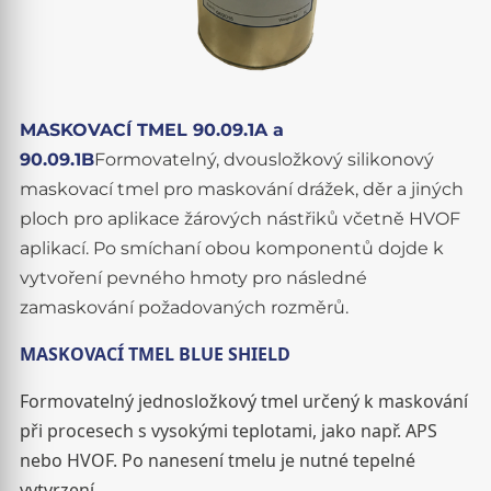
MASKOVACÍ TMEL 90.09.1A a
90.09.1B
Formovatelný, dvousložkový silikonový
maskovací tmel pro maskování drážek, děr a jiných
ploch pro aplikace žárových nástřiků včetně HVOF
aplikací. Po smíchaní obou komponentů dojde k
vytvoření pevného hmoty pro následné
zamaskování požadovaných rozměrů.
MASKOVACÍ TMEL BLUE SHIELD
Formovatelný jednosložkový tmel určený k maskování
při procesech s vysokými teplotami, jako např. APS
nebo HVOF. Po nanesení tmelu je nutné tepelné
vytvrzení.