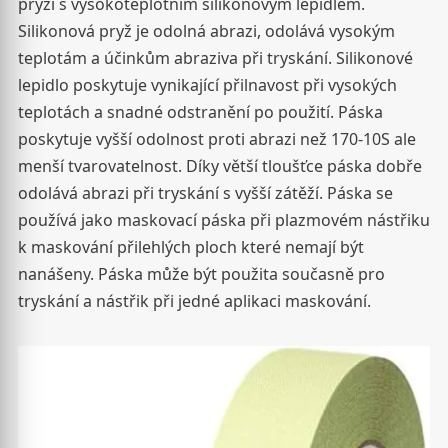
pryží s vysokoteplotním silikonovým lepidlem.
Silikonová pryž je odolná abrazi, odolává vysokým
teplotám a účinkům abraziva při tryskání. Silikonové
lepidlo poskytuje vynikající přilnavost při vysokých
teplotách a snadné odstranění po použití. Páska
poskytuje vyšší odolnost proti abrazi než 170-10S ale
menší tvarovatelnost. Díky větší tloušťce páska dobře
odolává abrazi při tryskání s vyšší zátěží. Páska se
používá jako maskovací páska při plazmovém nástřiku
k maskování přilehlých ploch které nemají být
nanášeny. Páska může být použita současně pro
tryskání a nástřik při jedné aplikaci maskování.