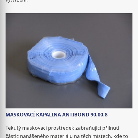
MASKOVACÍ KAPALINA ANTIBOND 90.00.8
Tekutý maskovací prostředek zabraňující přilnutí
částic nanášeného materiálu na těch místech, kde to