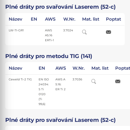
Plné dráty pro svařování Laserem (52-c)
Název
EN
AWS
W.Nr.
Mat. list
Poptat
LW-TI-GR1
AWS
3.7024
A5.16
ERTi-1
Plné dráty pro metodu TIG (141)
Název
EN
AWS
W.Nr.
Mat. list
Popta
Ceweld Ti-2 TIG
EN ISO
AWS A
3.7036
24034:
5.16:
S Ti
ER Ti 2
0120
(Ti
99,6)
Plné dráty pro svařování Laserem (52-c)