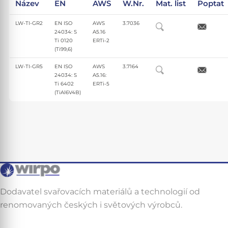
Název
EN
AWS
W.Nr.
Mat. list
Poptat
LW-TI-GR2
EN ISO
AWS
3.7036
24034: S
A5.16
Ti 0120
ERTi-2
(Ti99,6)
LW-TI-GR5
EN ISO
AWS
3.7164
24034: S
A5.16:
Ti 6402
ERTi-5
(TiAl6V4B)
Dodavatel svařovacích materiálů a technologií od
renomovaných českých i světových výrobců.