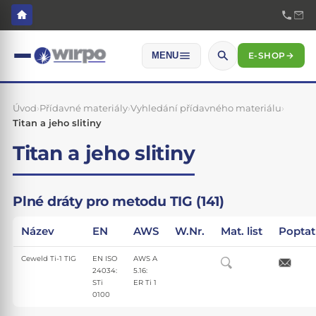
E-SHOP
→
MENU
Úvod
›
Přídavné materiály
›
Vyhledání přídavného materiálu
›
Titan a jeho slitiny
Titan a jeho slitiny
Plné dráty pro metodu TIG (141)
Název
EN
AWS
W.Nr.
Mat. list
Poptat
Ceweld Ti-1 TIG
EN ISO
AWS A
24034:
5.16:
STi
ER Ti 1
0100