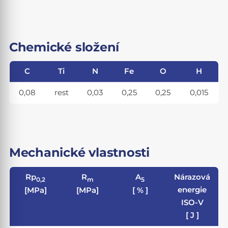
Chemické složení
C
Ti
N
Fe
O
H
0,08
rest
0,03
0,25
0,25
0,015
Mechanické vlastnosti
Rp
R
A
Nárazová
0,2
m
5
energie
[MPa]
[MPa]
[ % ]
ISO-V
[ J ]