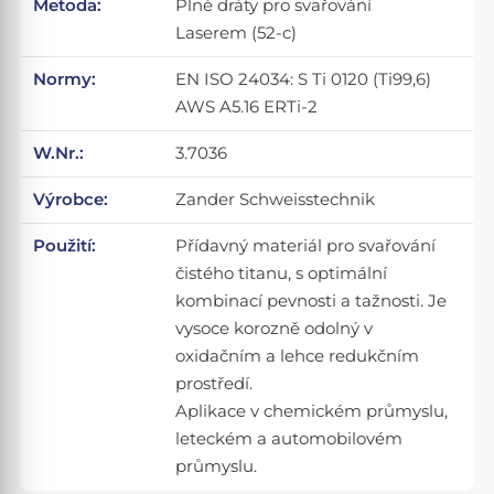
Metoda:
Plné dráty pro svařování
Laserem (52-c)
Normy:
EN ISO 24034: S Ti 0120 (Ti99,6)
AWS A5.16 ERTi-2
W.Nr.:
3.7036
Výrobce:
Zander Schweisstechnik
Použití:
Přídavný materiál pro svařování
čistého titanu, s optimální
kombinací pevnosti a tažnosti. Je
vysoce korozně odolný v
oxidačním a lehce redukčním
prostředí.
Aplikace v chemickém průmyslu,
leteckém a automobilovém
průmyslu.