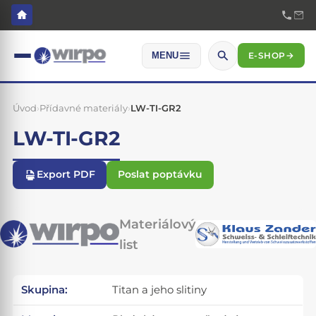
E-SHOP
→
MENU
Úvod
›
Přídavné materiály
›
LW-TI-GR2
LW-TI-GR2
Export PDF
Poslat poptávku
Materiálový
list
Skupina:
Titan a jeho slitiny