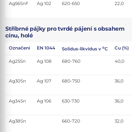
Ag56SnF
Ag 102
620-650
22,0
Stříbrné pájky pro tvrdé pájení s obsahem
cínu, holé
o
Označení
EN 1044
Cu (%)
Solidus-likvidus v
C
Ag25Sn
Ag 108
680-760
40,0
Ag30Sn
Ag 107
680-750
36,0
Ag34Sn
Ag 106
630-730
36,0
Ag38Sn
660-720
32,0