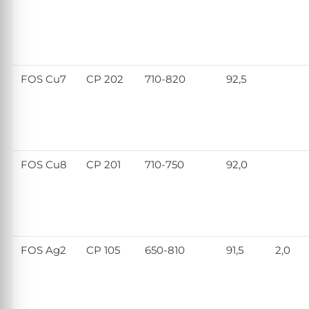
FOS Cu7
CP 202
710-820
92,5
FOS Cu8
CP 201
710-750
92,0
FOS Ag2
CP 105
650-810
91,5
2,0