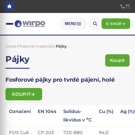
E-SHOP
→
MENU
Úvod
›
Přídavné materiály
›
Pájky
Pájky
Koupit
Fosforové pájky pro tvrdé pájení, holé
KOUPIT
Označení
EN 1044
Solidus-
Cu (%)
Ag (%)
o
likvidus v
C
FOS Cu6
CP 203
720-880
94,0