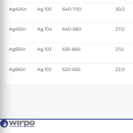
Ag40Sn
Ag 105
640-700
30,0
Ag45Sn
Ag 104
640-680
27,0
Ag55Sn
Ag 103
630-660
21,0
Ag56Sn
Ag 102
620-650
22,0