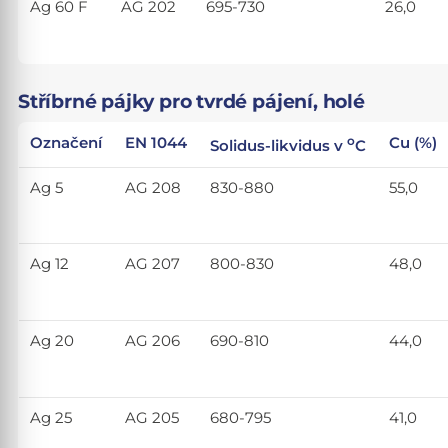
Ag 60 F
AG 202
695-730
26,0
Stříbrné pájky pro tvrdé pájení, holé
o
Označení
EN 1044
Cu (%)
Solidus-likvidus v
C
Ag 5
AG 208
830-880
55,0
Ag 12
AG 207
800-830
48,0
Ag 20
AG 206
690-810
44,0
Ag 25
AG 205
680-795
41,0