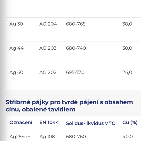
Ag 30
AG 204
680-765
38,0
Ag 44
AG 203
680-740
30,0
Ag 60
AG 202
695-730
26,0
Stříbrné pájky pro tvrdé pájení s obsahem
cínu, obalené tavidlem
o
Označení
EN 1044
Cu (%)
Solidus-likvidus v
C
Ag25SnF
Ag 108
680-760
40,0