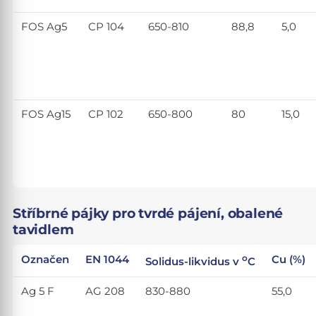
FOS Ag5
CP 104
650-810
88,8
5,0
FOS Ag15
CP 102
650-800
80
15,0
Stříbrné pájky pro tvrdé pájení, obalené
tavidlem
o
Označen
EN 1044
Cu (%)
Solidus-likvidus v
C
Ag 5 F
AG 208
830-880
55,0