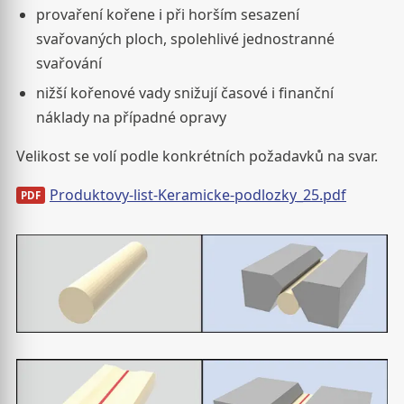
provaření kořene i při horším sesazení
svařovaných ploch, spolehlivé jednostranné
svařování
nižší kořenové vady snižují časové i finanční
náklady na případné opravy
Velikost se volí podle konkrétních požadavků na svar.
Produktovy-list-Keramicke-podlozky_25.pdf