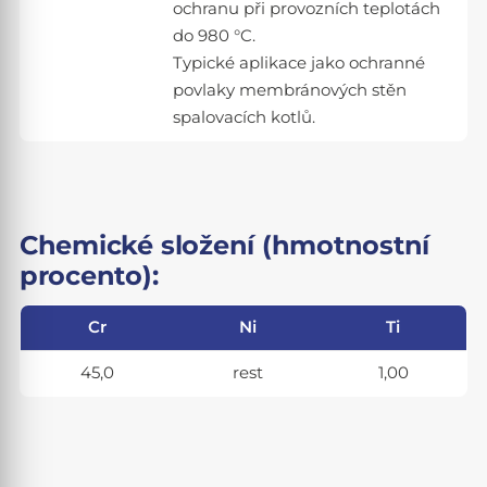
ochranu při provozních teplotách
do 980 °C.
Typické aplikace jako ochranné
povlaky membránových stěn
spalovacích kotlů.
Chemické složení (hmotnostní
procento):
Cr
Ni
Ti
45,0
rest
1,00