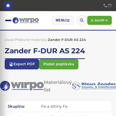
E-SHOP
→
MENU
Úvod
›
Přídavné materiály
›
Zander F-DUR AS 224
Zander F-DUR AS 224
Export PDF
Poslat poptávku
Materiálový
list
Skupina:
Fe a slitiny Fe