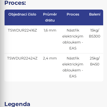
Proces:
Objednací číslo
Průměr
Proces
Balení
drátu
TSWDUR22416Z
1,6 mm
Nástřik
15kg/
elektrickým
BS300
obloukem -
EAS
TSWDUR22424Z
2,4 mm
Nástřik
25kg/
elektrickým
B450
obloukem -
EAS
Legenda