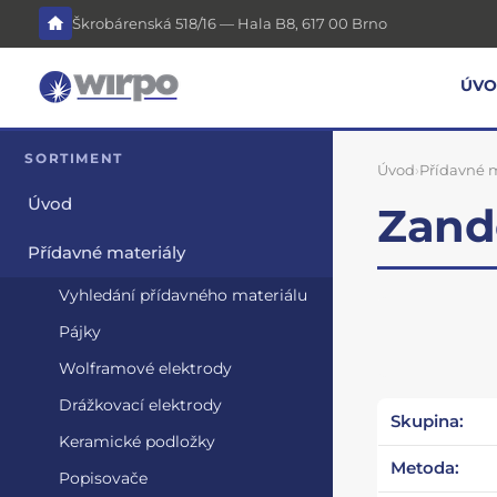
Škrobárenská 518/16 — Hala B8, 617 00 Brno
ÚV
SORTIMENT
Úvod
›
Přídavné m
Úvod
Zande
Přídavné materiály
Vyhledání přídavného materiálu
Pájky
Wolframové elektrody
Drážkovací elektrody
Skupina:
Keramické podložky
Metoda:
Popisovače