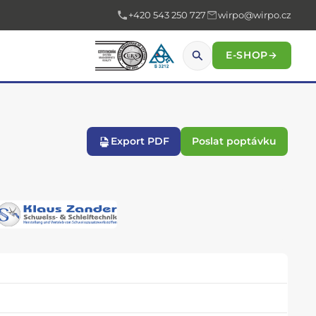
+420 543 250 727
wirpo@wirpo.cz
E-SHOP
→
Export PDF
Poslat poptávku