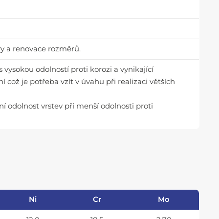
avy a renovace rozměrů.
vysokou odolností proti korozi a vynikající
í což je potřeba vzít v úvahu při realizaci větších
í odolnost vrstev při menší odolnosti proti
Ni
Cr
Mo