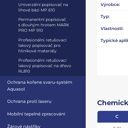
Výrobce:
Univerzální popisovač na
lihové bázi MP 610
Typ:
Permanentní popisovač
s dlouhým hrotem MARK
Vlastnosti:
PRO MP 910
Profesionální retušovací
Typické apli
lakový popisovač pro
hliníkové materiály
Profesionální retušovací
lakový popisovač na dřevo
RL810
Ochrana kořene svaru-systém
Aquasol
Chemické
Ochrana proti laseru
Mobilní tepelné zpracování
C
Žárové nástřiky