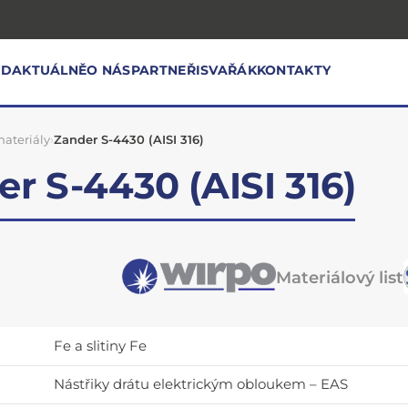
OD
AKTUÁLNĚ
O NÁS
PARTNEŘI
SVAŘÁK
KONTAKTY
ateriály
›
Zander S-4430 (AISI 316)
r S-4430 (AISI 316)
Materiálový list
Fe a slitiny Fe
Nástřiky drátu elektrickým obloukem – EAS