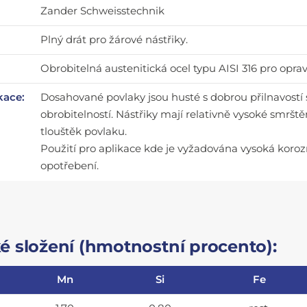
Zander Schweisstechnik
Plný drát pro žárové nástřiky.
Obrobitelná austenitická ocel typu AISI 316 pro opr
kace:
Dosahované povlaky jsou husté s dobrou přilnavostí s 
obrobitelností. Nástřiky mají relativně vysoké smrštěn
tlouštěk povlaku.
Použití pro aplikace kde je vyžadována vysoká korozn
opotřebení.
 složení (hmotnostní procento):
Mn
Si
Fe