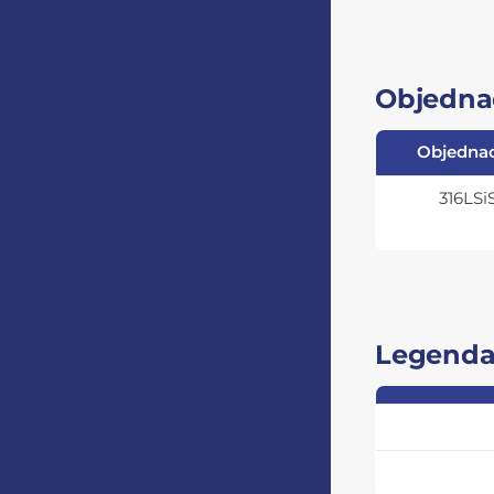
Objednac
Objednac
316LSi
Legend