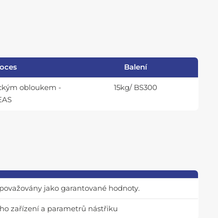
oces
Balení
rickým obloukem -
15kg/ BS300
EAS
t považovány jako garantované hodnoty.
ého zařízení a parametrů nástřiku