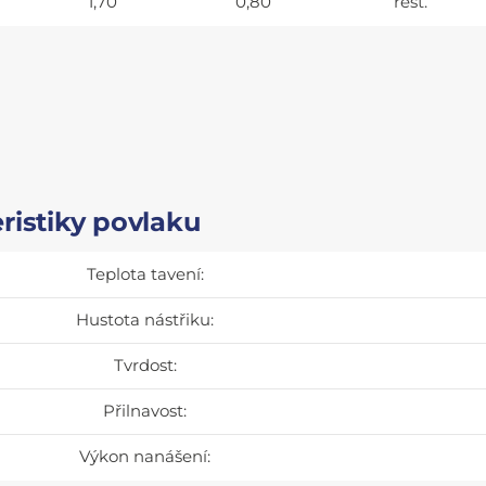
1,70
0,80
rest.
ristiky povlaku
Teplota tavení:
Hustota nástřiku:
Tvrdost:
Přilnavost:
Výkon nanášení: