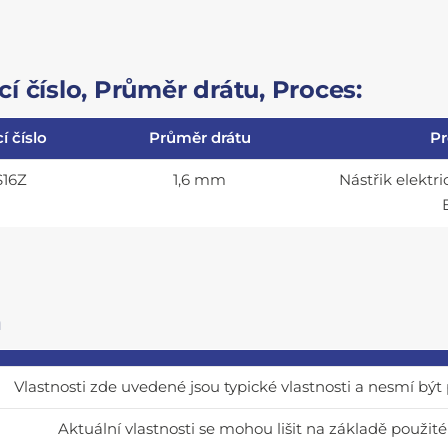
í číslo, Průměr drátu, Proces:
í číslo
Průměr drátu
Pr
S16Z
1,6 mm
Nástřik elekt
a
Vlastnosti zde uvedené jsou typické vlastnosti a nesmí bý
Aktuální vlastnosti se mohou lišit na základě použit