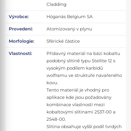
Cladding
Výrobce:
Höganäs Belgium SA
Provedení:
Atomizovaný v plynu
Morfologie:
Sférické částice
Vlastnosti:
Přídavný materiál na bázi kobaltu
podobný slitině typu Stellite 12 s
vysokým podílem karbidů
wolframu ve struktuře navařeného
kovu.
Tento materiál je vhodný pro
aplikace kde jsou požadovány
kombinace vlastností mezi
kobaltovými slitinami 2537-00 a
2548-00.
Slitina obsahuje vyšší podíl tvrdých