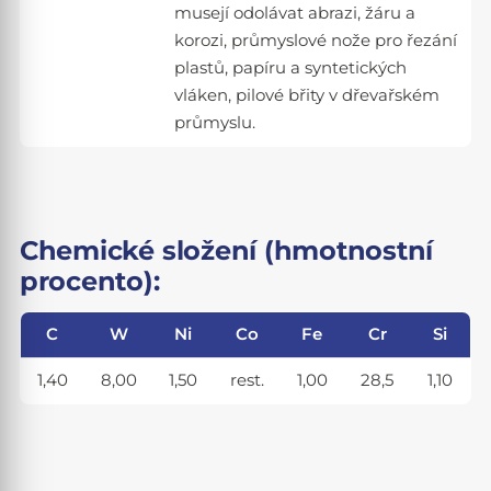
musejí odolávat abrazi, žáru a
korozi, průmyslové nože pro řezání
plastů, papíru a syntetických
vláken, pilové břity v dřevařském
průmyslu.
Chemické složení (hmotnostní
procento):
C
W
Ni
Co
Fe
Cr
Si
1,40
8,00
1,50
rest.
1,00
28,5
1,10