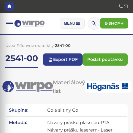
E-SHOP
→
MENU
Úvod
›
Přídavné materiály
›
2541-00
2541-00
Export PDF
Poslat poptávku
Materiálový
list
Skupina:
Co a slitiny Co
Metoda:
Návary prášku plasmou-PTA,
Návary prášku laserem- Laser