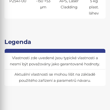
P2541-00
-150 +53
APS, Laser
5 kg
μm
Cladding
plast.
láhev
Legenda
Vlastnosti zde uvedené jsou typické vlastnosti a
nesmí být považovány jako garantované hodnoty.
Aktuální vlastnosti se mohou lišit na základě
použitého zařízení a parametrů návaru.