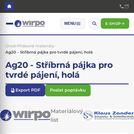
E-SHOP
→
MENU
Úvod
›
Přídavné materiály
›
Ag20 - Stříbrná pájka pro tvrdé pájení, holá
Ag20 - Stříbrná pájka pro
tvrdé pájení, holá
Export PDF
Poslat poptávku
Materiálový
list