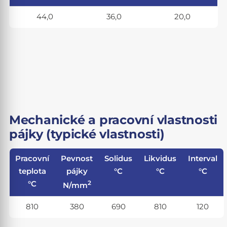
44,0
36,0
20,0
Mechanické a pracovní vlastnosti
pájky (typické vlastnosti)
Pracovní
Pevnost
Solidus
Likvidus
Interval
teplota
pájky
°C
°C
°C
2
°C
N/mm
810
380
690
810
120