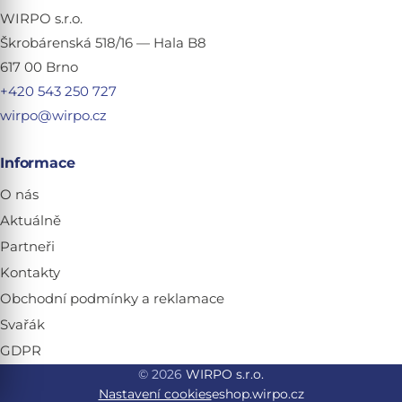
WIRPO s.r.o.
Škrobárenská 518/16 — Hala B8
617 00 Brno
+420 543 250 727
wirpo@wirpo.cz
Informace
O nás
Aktuálně
Partneři
Kontakty
Obchodní podmínky a reklamace
Svařák
GDPR
© 2026
WIRPO s.r.o.
Nastavení cookies
eshop.wirpo.cz