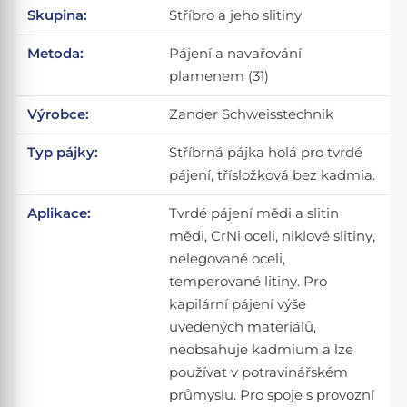
Skupina:
Stříbro a jeho slitiny
Metoda:
Pájení a navařování
plamenem (31)
Výrobce:
Zander Schweisstechnik
Typ pájky:
Stříbrná pájka holá pro tvrdé
pájení, třísložková bez kadmia.
Aplikace:
Tvrdé pájení mědi a slitin
mědi, CrNi oceli, niklové slitiny,
nelegované oceli,
temperované litiny. Pro
kapilární pájení výše
uvedených materiálů,
neobsahuje kadmium a lze
používat v potravinářském
průmyslu. Pro spoje s provozní