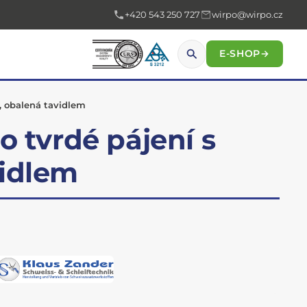
+420 543 250 727
wirpo@wirpo.cz
E-SHOP
→
, obalená tavidlem
o tvrdé pájení s
vidlem