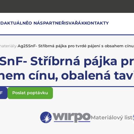
OD
AKTUÁLNĚ
O NÁS
PARTNEŘI
SVAŘÁK
KONTAKTY
ateriály
›
Ag25SnF- Stříbrná pájka pro tvrdé pájení s obsahem cínu
nF- Stříbrná pájka pr
hem cínu, obalená ta
DF
Poslat poptávku
Materiálový list