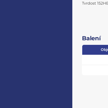
Tvrdost 152H
Balení
Obj