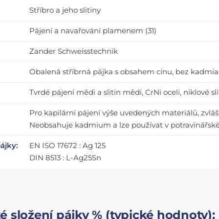
Stříbro a jeho slitiny
Pájení a navařování plamenem (31)
Zander Schweisstechnik
Obalená stříbrná pájka s obsahem cínu, bez kadmia
Tvrdé pájení mědi a slitin mědi, CrNi oceli, niklové sl
Pro kapilární pájení výše uvedených materiálů, zvlá
Neobsahuje kadmium a lze používat v potravinářsk
pájky:
EN ISO 17672 : Ag 125
DIN 8513 : L-Ag25Sn
 složení pájky % (typické hodnoty):