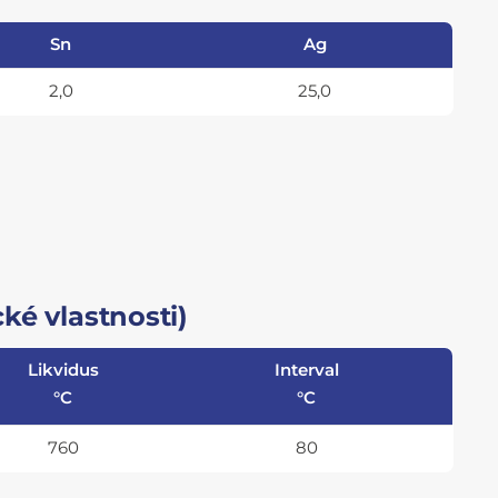
Sn
Ag
2,0
25,0
ké vlastnosti)
Likvidus
Interval
°C
°C
760
80