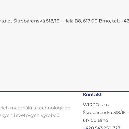
.r.o., Škrobárenská 518/16 - Hala B8, 617 00 Brno, tel.: 
Kontakt
WIRPO s.r.o.
ích materiálů a technologií od
Škrobárenská 518/16 
kých i světových výrobců.
617 00 Brno
+420 543 250 727