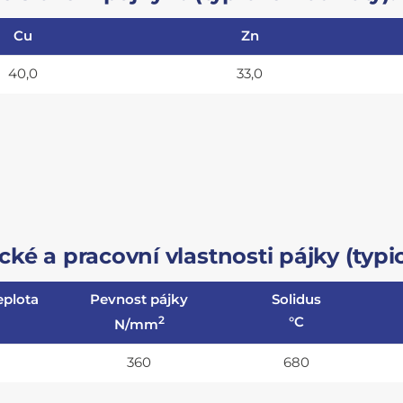
Cu
Zn
40,0
33,0
ké a pracovní vlastnosti pájky (typic
eplota
Pevnost pájky
Solidus
2
°C
N/mm
360
680