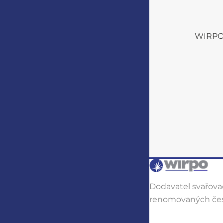
WIRPO s
Dodavatel svařovac
renomovaných čes