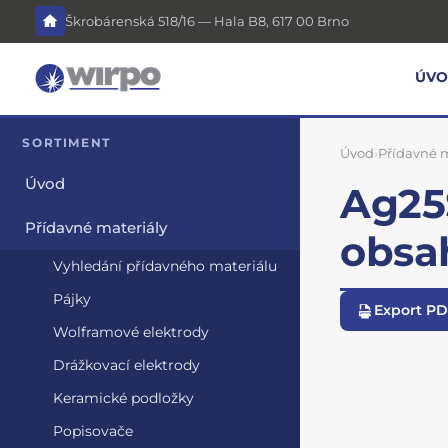
Škrobárenská 518/16 — Hala B8, 617 00 Brno
ÚV
SORTIMENT
Úvod
›
Přídavné m
Úvod
Ag25S
Přídavné materiály
obsa
Vyhledání přídavného materiálu
Pájky
Export P
Wolframové elektrody
Drážkovací elektrody
Keramické podložky
Popisovače