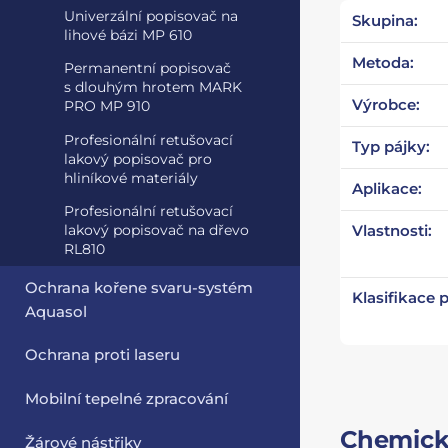
Univerzální popisovač na
Skupina:
lihové bázi MP 610
Metoda:
Permanentní popisovač
s dlouhým hrotem MARK
Výrobce:
PRO MP 910
Profesionální retušovací
Typ pájky:
lakový popisovač pro
hliníkové materiály
Aplikace:
Profesionální retušovací
lakový popisovač na dřevo
Vlastnosti:
RL810
Ochrana kořene svaru-systém
Klasifikace 
Aquasol
Ochrana proti laseru
Mobilní tepelné zpracování
Chemické
Žárové nástřiky