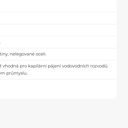
.
itiny, nelegované oceli.
šť vhodná pro kapilární pájení vodovodních rozvodů.
ém průmyslu.