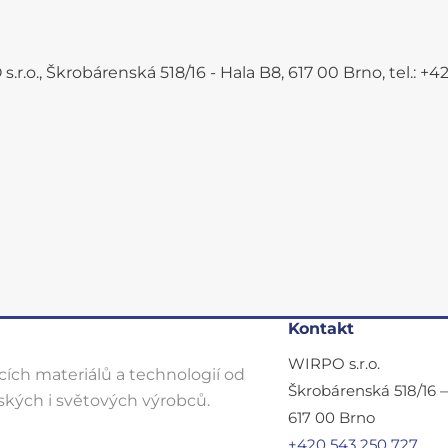
.r.o., Škrobárenská 518/16 - Hala B8, 617 00 Brno, tel.: 
Kontakt
WIRPO s.r.o.
ích materiálů a technologií od
Škrobárenská 518/16 
kých i světových výrobců.
617 00 Brno
+420 543 250 727