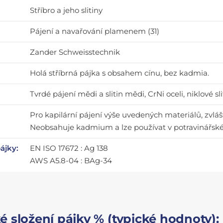
Stříbro a jeho slitiny
Pájení a navařování plamenem (31)
Zander Schweisstechnik
Holá stříbrná pájka s obsahem cínu, bez kadmia.
Tvrdé pájení mědi a slitin mědi, CrNi oceli, niklové sl
Pro kapilární pájení výše uvedených materiálů, zvlá
Neobsahuje kadmium a lze používat v potravinářsk
pájky:
EN ISO 17672 : Ag 138
AWS A5.8-04 : BAg-34
 složení pájky % (typické hodnoty):