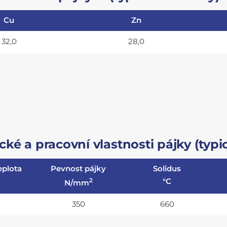
Cu
Zn
32,0
28,0
ké a pracovní vlastnosti pájky (typic
eplota
Pevnost pájky
Solidus
2
°C
N/mm
350
660