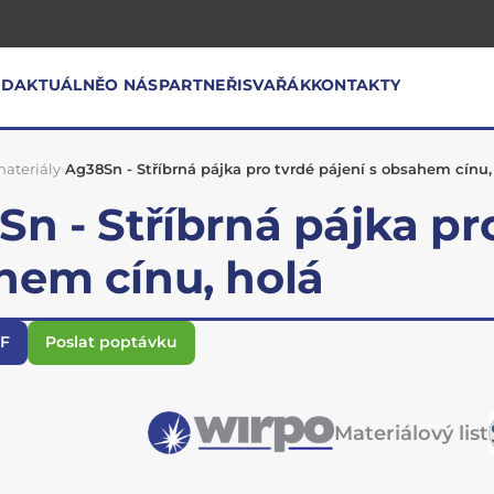
OD
AKTUÁLNĚ
O NÁS
PARTNEŘI
SVAŘÁK
KONTAKTY
ateriály
›
Ag38Sn - Stříbrná pájka pro tvrdé pájení s obsahem cínu,
n - Stříbrná pájka pro
hem cínu, holá
DF
Poslat poptávku
Materiálový list