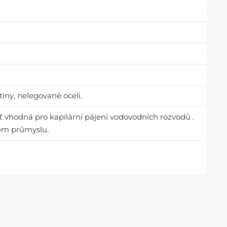
itiny, nelegované oceli.
šť vhodná pro kapilární pájení vodovodních rozvodů .
ém průmyslu.