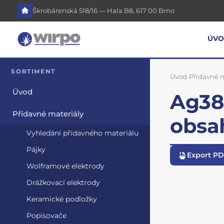
Škrobárenská 518/16 — Hala B8, 617 00 Brno
ÚV
SORTIMENT
Úvod
›
Přídavné m
Úvod
Ag38S
Přídavné materiály
obsa
Vyhledání přídavného materiálu
Pájky
Export P
Wolframové elektrody
Drážkovací elektrody
Keramické podložky
Popisovače