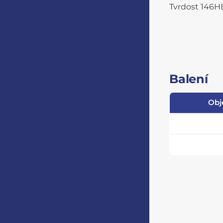
Tvrdost 146H
Balení
Obj