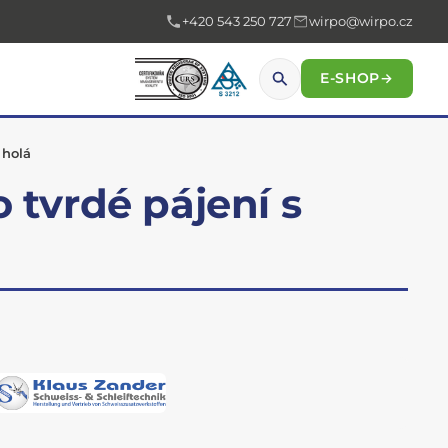
+420 543 250 727
wirpo@wirpo.cz
E-SHOP
→
 holá
 tvrdé pájení s