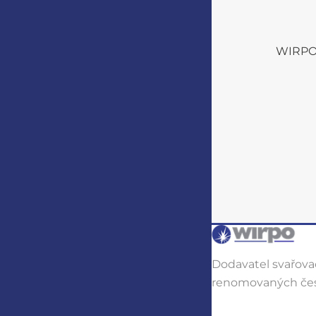
WIRPO s
Dodavatel svařovac
renomovaných čes