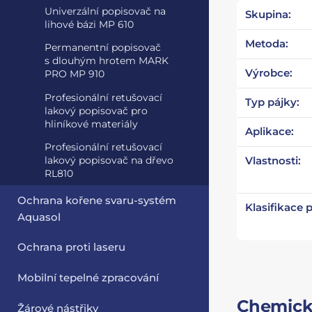
Univerzální popisovač na
Skupina:
lihové bázi MP 610
Metoda:
Permanentní popisovač
s dlouhým hrotem MARK
Výrobce:
PRO MP 910
Profesionální retušovací
Typ pájky:
lakový popisovač pro
hliníkové materiály
Aplikace:
Profesionální retušovací
lakový popisovač na dřevo
Vlastnosti:
RL810
Ochrana kořene svaru-systém
Klasifikace 
Aquasol
Ochrana proti laseru
Mobilní tepelné zpracování
Chemické
Žárové nástřiky