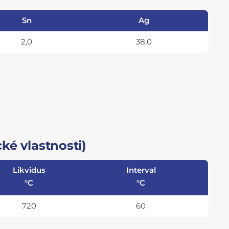
Sn
Ag
2,0
38,0
ké vlastnosti)
Likvidus
Interval
°C
°C
720
60