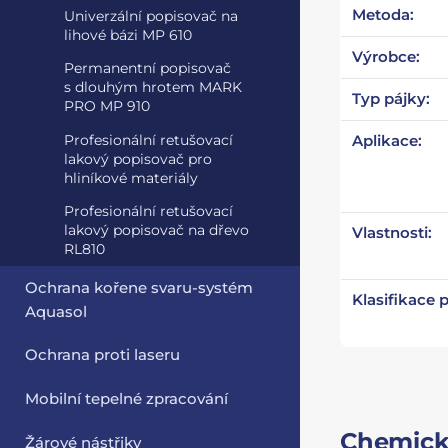
Metoda:
Univerzální popisovač na
lihové bázi MP 610
Výrobce:
Permanentní popisovač
s dlouhým hrotem MARK
Typ pájky:
PRO MP 910
Profesionální retušovací
Aplikace:
lakový popisovač pro
hliníkové materiály
Profesionální retušovací
lakový popisovač na dřevo
Vlastnosti:
RL810
Ochrana kořene svaru-systém
Klasifikace 
Aquasol
Ochrana proti laseru
Mobilní tepelné zpracování
Chemické
Žárové nástřiky