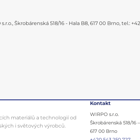
.r.o., Škrobárenská 518/16 - Hala B8, 617 00 Brno, tel.: 
Kontakt
WIRPO s.r.o.
ích materiálů a technologií od
Škrobárenská 518/16 
kých i světových výrobců.
617 00 Brno
+420 543 250 727