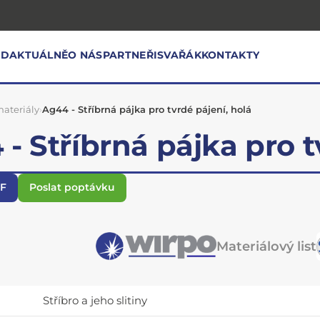
OD
AKTUÁLNĚ
O NÁS
PARTNEŘI
SVAŘÁK
KONTAKTY
ateriály
›
Ag44 - Stříbrná pájka pro tvrdé pájení, holá
- Stříbrná pájka pro t
DF
Poslat poptávku
Materiálový list
Stříbro a jeho slitiny