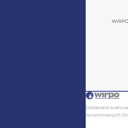
WIRPO s
Dodavatel svařovac
renomovaných čes