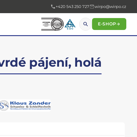
+420 543 250 727
wirpo@wirpo.cz
E-SHOP
→
vrdé pájení, holá