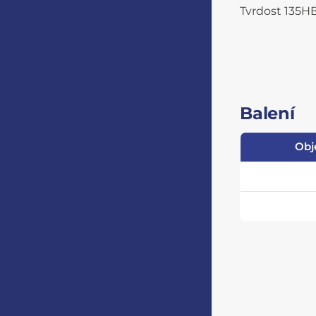
Tvrdost 135H
Balení
Obj