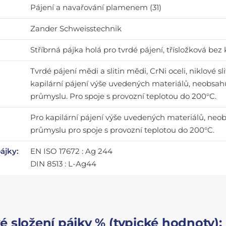
Pájení a navařování plamenem (31)
Zander Schweisstechnik
Stříbrná pájka holá pro tvrdé pájení, třísložková bez
Tvrdé pájení mědi a slitin mědi, CrNi oceli, niklové s
kapilární pájení výše uvedených materiálů, neobsa
průmyslu. Pro spoje s provozní teplotou do 200°C.
Pro kapilární pájení výše uvedených materiálů, ne
průmyslu pro spoje s provozní teplotou do 200°C.
pájky:
EN ISO 17672 : Ag 244
DIN 8513 : L-Ag44
 složení pájky % (typické hodnoty):