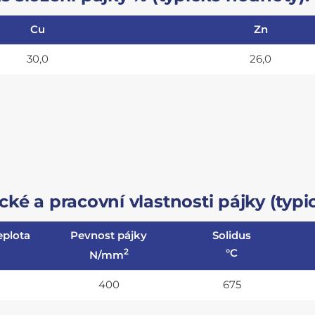
Cu
Zn
30,0
26,0
ké a pracovní vlastnosti pájky (typic
eplota
Pevnost pájky
Solidus
2
°C
N/mm
400
675