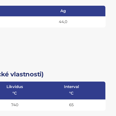
Ag
44,0
ké vlastnosti)
Likvidus
Interval
°C
°C
740
65