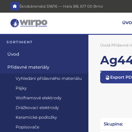
Škrobárenská 518/16 — Hala B8, 617 00 Brno
ÚV
SORTIMENT
Úvod
›
Přídavné m
Úvod
Ag44 
Přídavné materiály
Export P
Vyhledání přídavného materiálu
Pájky
Wolframové elektrody
Drážkovací elektrody
Keramické podložky
Skupina:
Popisovače