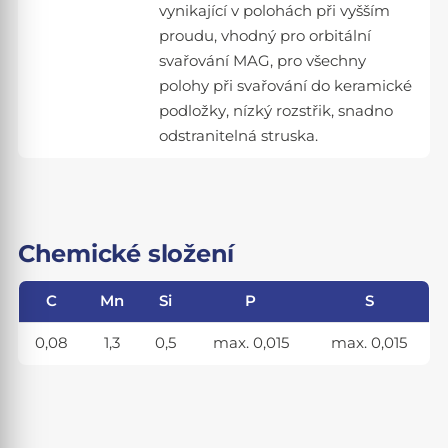
vynikající v polohách při vyšším
proudu, vhodný pro orbitální
svařování MAG, pro všechny
polohy při svařování do keramické
podložky, nízký rozstřik, snadno
odstranitelná struska.
Chemické složení
C
Mn
Si
P
S
0,08
1,3
0,5
max. 0,015
max. 0,015