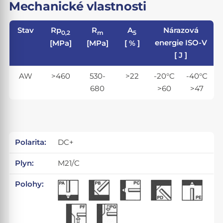
Mechanické vlastnosti
Stav
Rp
R
A
Nárazová
0,2
m
5
energie ISO-V
[MPa]
[MPa]
[ % ]
[ J ]
AW
>460
530-
>22
-20°C
-40°C
680
>60
>47
Polarita:
DC+
Plyn:
M21/C
Polohy: