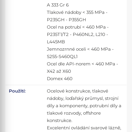
A 333 Gr 6
Tlakové nádoby < 355 MPa -
P235GH - P355GH
Ocel na potrubí < 460 MPa -
P235T1/T2 - P460NL2, L210 -
L445MB
Jemnozrnné oceli < 460 MPa -
S255-S460QL1
Ocel dle API-norem < 460 MPa -
X42 až X60
Domex 460
Použití:
Ocelové konstrukce, tlakové
nádoby, loďařský průmysl, strojní
díly a komponenty, potrubní díly a
tlakové rozvody, offshore
konstrukce.
Excelentní ovládání svarové lázně,