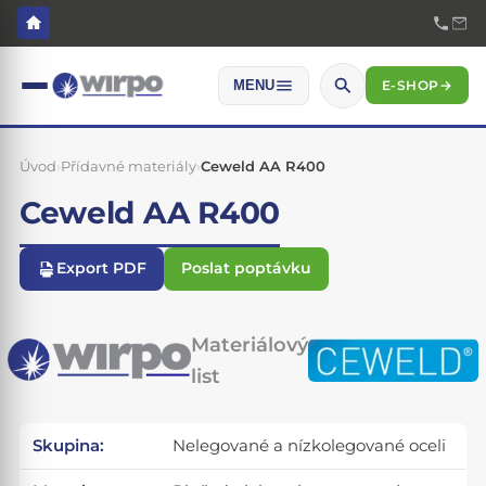
E-SHOP
→
MENU
Úvod
›
Přídavné materiály
›
Ceweld AA R400
Ceweld AA R400
Export PDF
Poslat poptávku
Materiálový
list
Skupina:
Nelegované a nízkolegované oceli