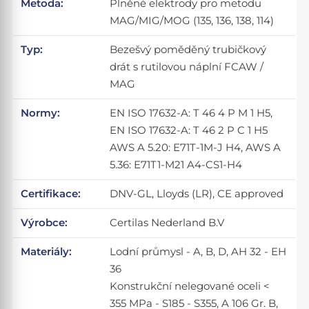
Metoda:
Plněné elektrody pro metodu
MAG/MIG/MOG (135, 136, 138, 114)
Typ:
Bezešvý poměděný trubičkový
drát s rutilovou náplní FCAW /
MAG
Normy:
EN ISO 17632-A: T 46 4 P M 1 H5,
EN ISO 17632-A: T 46 2 P C 1 H5
AWS A 5.20: E71T-1M-J H4, AWS A
5.36: E71T1-M21 A4-CS1-H4
Certifikace:
DNV-GL, Lloyds (LR), CE approved
Výrobce:
Certilas Nederland B.V
Materiály:
Lodní průmysl - A, B, D, AH 32 - EH
36
Konstrukční nelegované oceli <
355 MPa - S185 - S355, A 106 Gr. B,