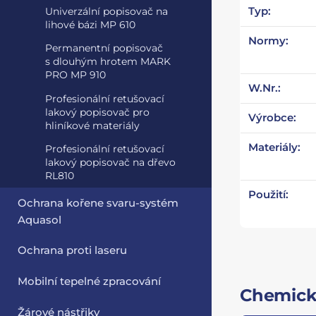
Typ:
Univerzální popisovač na
lihové bázi MP 610
Normy:
Permanentní popisovač
s dlouhým hrotem MARK
PRO MP 910
W.Nr.:
Profesionální retušovací
lakový popisovač pro
Výrobce:
hliníkové materiály
Materiály:
Profesionální retušovací
lakový popisovač na dřevo
RL810
Použití:
Ochrana kořene svaru-systém
Aquasol
Ochrana proti laseru
Mobilní tepelné zpracování
Chemick
Žárové nástřiky