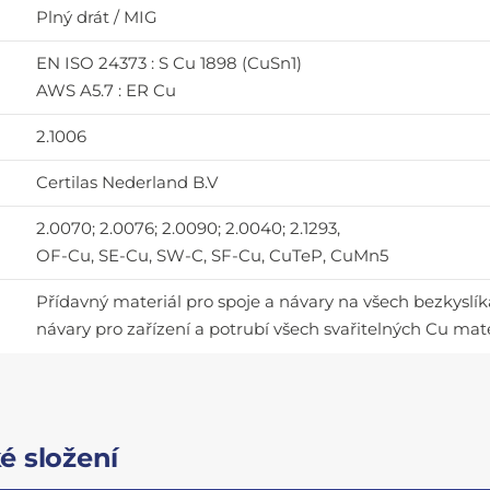
Plný drát / MIG
EN ISO 24373 : S Cu 1898 (CuSn1)
AWS A5.7 : ER Cu
2.1006
Certilas Nederland B.V
2.0070; 2.0076; 2.0090; 2.0040; 2.1293,
OF-Cu, SE-Cu, SW-C, SF-Cu, CuTeP, CuMn5
Přídavný materiál pro spoje a návary na všech bezkyslík
návary pro zařízení a potrubí všech svařitelných Cu mate
é složení