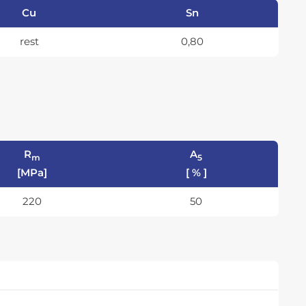
Cu
Sn
rest
0,80
R
A
m
5
[MPa]
[ % ]
220
50