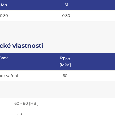
Mn
Si
0,30
0,30
ké vlastnosti
Stav
Rp
0,2
[MPa]
po svaření
60
60 - 80 [HB ]
DC+