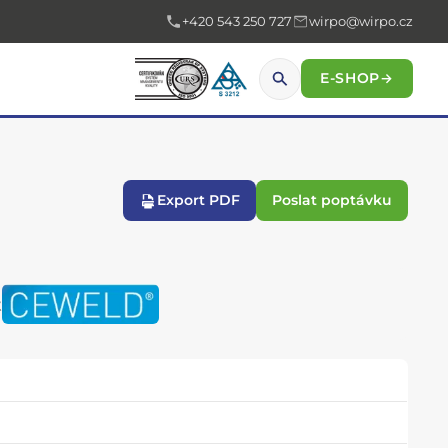
+420 543 250 727
wirpo@wirpo.cz
E-SHOP
→
Export PDF
Poslat poptávku
t