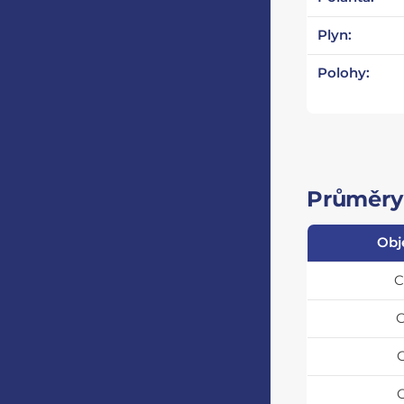
Plyn:
Polohy:
Průměry 
Obj
C