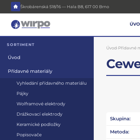
Škrobárenská 518/16 — Hala B8, 617 00 Brno
ÚV
SORTIMENT
Úvod
›
Přídavné m
Úvod
Cewe
Přídavné materiály
Vyhledání přídavného materiálu
Pájky
Wolframové elektrody
Drážkovací elektrody
Skupina:
Keramické podložky
Metoda:
Popisovače