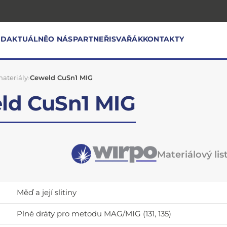
OD
AKTUÁLNĚ
O NÁS
PARTNEŘI
SVAŘÁK
KONTAKTY
ateriály
›
Ceweld CuSn1 MIG
ld CuSn1 MIG
Materiálový lis
Měď a její slitiny
Plné dráty pro metodu MAG/MIG (131, 135)