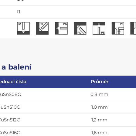
I1
a balení
ednací číslo
Průměr
uSnS08C
0,8 mm
CuSnS10C
1,0 mm
CuSnS12C
1,2 mm
CuSnS16C
1,6 mm