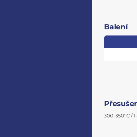
Balení
Přesuše
300-350ºC / 1