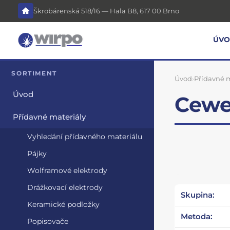
Škrobárenská 518/16 — Hala B8, 617 00 Brno
ÚV
SORTIMENT
Úvod
›
Přídavné m
Úvod
Cewe
Přídavné materiály
Vyhledání přídavného materiálu
Pájky
Wolframové elektrody
Drážkovací elektrody
Skupina:
Keramické podložky
Metoda:
Popisovače