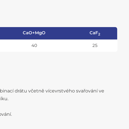
CaO+MgO
CaF
2
40
25
binací drátu včetně vícevrstvého svařování ve
íku.
ování.