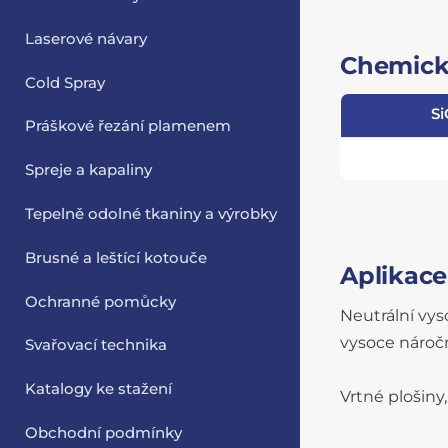
Laserové návary
Chemické
Cold Spray
Si
Práškové řezání plamenem
Spreje a kapaliny
Tepelně odolné tkaniny a výrobky
Brusné a leštící kotouče
Aplikace
Ochranné pomůcky
Neutrální vys
vysoce náročn
Svařovací technika
Katalogy ke stažení
Vrtné plošiny,
Obchodní podmínky