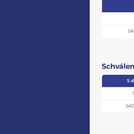
SA
Schválen
S 
SA