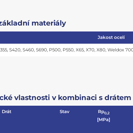
základní materiály
Jakost ocelí
355, S420, S460, S690, P500, P550, X65, X70, X80, Weldox 700
ké vlastnosti v kombinaci s drátem
Drát
Stav
Rp
0,2
[MPa]