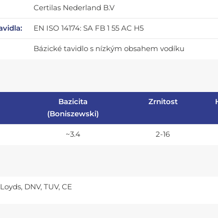
Certilas Nederland B.V
avidla:
EN ISO 14174: SA FB 1 55 AC H5
Bázické tavidlo s nízkým obsahem vodíku
Bazicita
Zrnitost
(Boniszewski)
~3.4
2-16
 LLoyds, DNV, TUV, CE