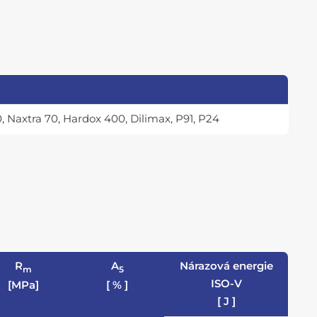
, Naxtra 70, Hardox 400, Dilimax, P91, P24
R
A
Nárazová energie
m
5
ISO-V
[MPa]
[ % ]
[ J ]