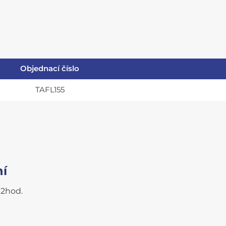
Objednací číslo
TAFL155
ní
-2hod.