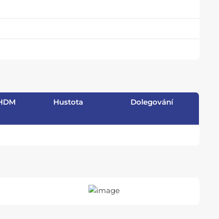
HDM
Hustota
Dolegování