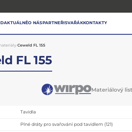
OD
AKTUÁLNĚ
O NÁS
PARTNEŘI
SVAŘÁK
KONTAKTY
ateriály
›
Ceweld FL 155
ld FL 155
Materiálový lis
Tavidla
Plné dráty pro svařování pod tavidlem (121)