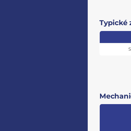
Typické 
S
Mechanic