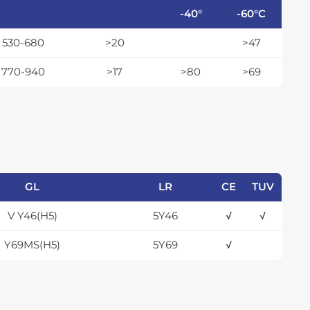
-40°
-60°C
530-680
>20
>47
770-940
>17
>80
>69
GL
LR
CE
TUV
V Y46(H5)
5Y46
√
√
Y69MS(H5)
5Y69
√