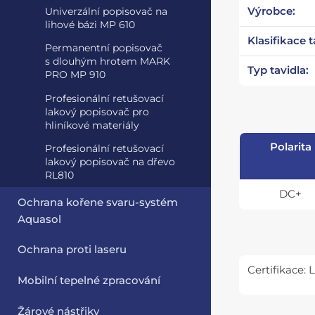
Výrobce:
Univerzální popisovač na
lihové bázi MP 610
Klasifikace t
Permanentní popisovač
s dlouhým hrotem MARK
Typ tavidla:
PRO MP 910
Profesionální retušovací
lakový popisovač pro
hliníkové materiály
Polarita
Profesionální retušovací
lakový popisovač na dřevo
RL810
DC+
Ochrana kořene svaru-systém
Aquasol
Ochrana proti laseru
Certifikace:
Mobilní tepelné zpracování
Žárové nástřiky