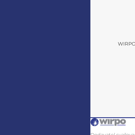
WIRPO s
Dodavatel svařovac