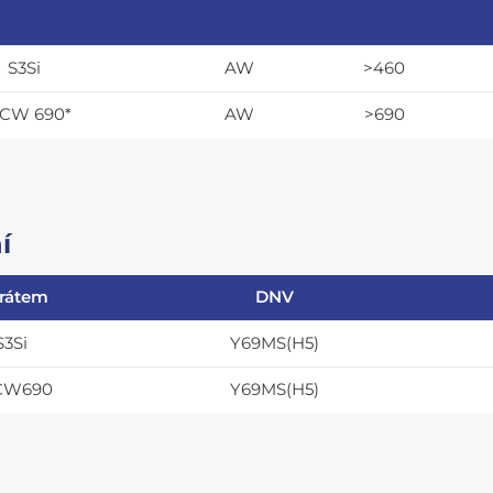
S3Si
AW
>460
CW 690*
AW
>690
í
drátem
DNV
S3Si
Y69MS(H5)
CW690
Y69MS(H5)