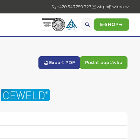
+420 543 250 727
wirpo@wirpo.cz
E-SHOP
→
Export PDF
Poslat poptávku
t