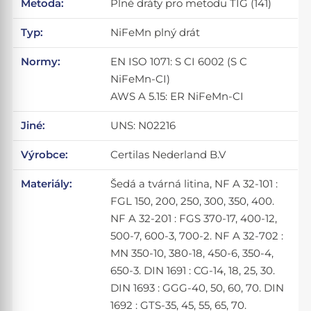
Metoda:
Plné dráty pro metodu TIG (141)
Typ:
NiFeMn plný drát
Normy:
EN ISO 1071: S CI 6002 (S C
NiFeMn-CI)
AWS A 5.15: ER NiFeMn-CI
Jiné:
UNS: N02216
Výrobce:
Certilas Nederland B.V
Materiály:
Šedá a tvárná litina, NF A 32-101 :
FGL 150, 200, 250, 300, 350, 400.
NF A 32-201 : FGS 370-17, 400-12,
500-7, 600-3, 700-2. NF A 32-702 :
MN 350-10, 380-18, 450-6, 350-4,
650-3. DIN 1691 : CG-14, 18, 25, 30.
DIN 1693 : GGG-40, 50, 60, 70. DIN
1692 : GTS-35, 45, 55, 65, 70.