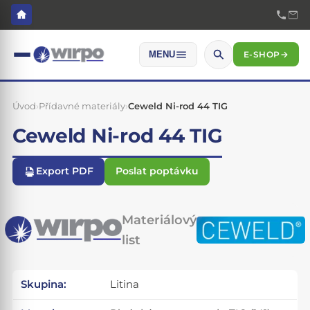
E-SHOP
→
MENU
Úvod
›
Přídavné materiály
›
Ceweld Ni-rod 44 TIG
Ceweld Ni-rod 44 TIG
Export PDF
Poslat poptávku
Materiálový
list
Skupina:
Litina