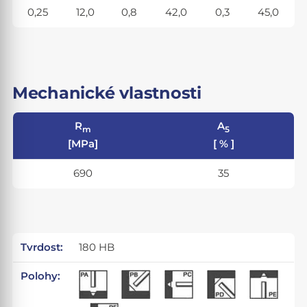
0,25
12,0
0,8
42,0
0,3
45,0
Mechanické vlastnosti
R
A
m
5
[MPa]
[ % ]
690
35
Tvrdost:
180 HB
Polohy: