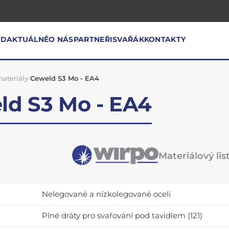
OD
AKTUÁLNĚ
O NÁS
PARTNEŘI
SVAŘÁK
KONTAKTY
ateriály
›
Ceweld S3 Mo - EA4
ld S3 Mo - EA4
Materiálový lis
Nelegované a nízkolegované oceli
Plné dráty pro svařování pod tavidlem (121)