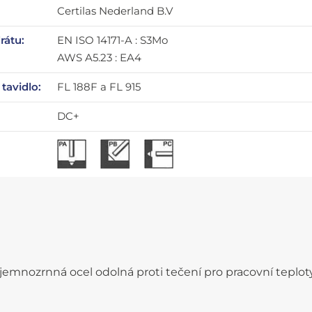
Certilas Nederland B.V
rátu:
EN ISO 14171-A : S3Mo
AWS A5.23 : EA4
tavidlo:
FL 188F a FL 915
DC+
jemnozrnná ocel odolná proti tečení pro pracovní teplot