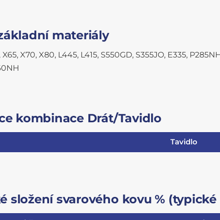
základní materiály
, X65, X70, X80, L445, L415, S550GD, S355JO, E335, P285
60NH
ace kombinace Drát/Tavidlo
Tavidlo
 složení svarového kovu % (typické