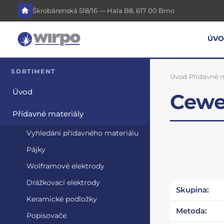
Škrobárenská 518/16 — Hala B8, 617 00 Brno
ÚV
SORTIMENT
Úvod
›
Přídavné m
Úvod
Cewe
Přídavné materiály
Vyhledání přídavného materiálu
Pájky
Wolframové elektrody
Drážkovací elektrody
Skupina:
Keramické podložky
Metoda:
Popisovače