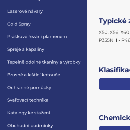
Laserové návary
Typické 
Cold Spray
X50, X56, X60
Práškové řezání plamenem
P355NH - P4
Spreje a kapaliny
Tepelně odolné tkaniny a výrobky
Klasifik
Brusné a leštící kotouče
Ochranné pomůcky
Svařovací technika
Katalogy ke stažení
Chemické
Obchodní podmínky