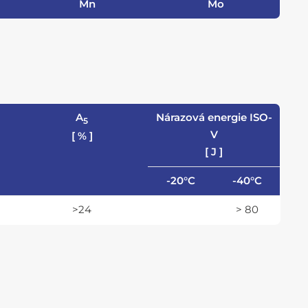
Mn
Mo
A
Nárazová energie ISO-
5
V
[ % ]
[ J ]
-20°C
-40°C
>24
> 80