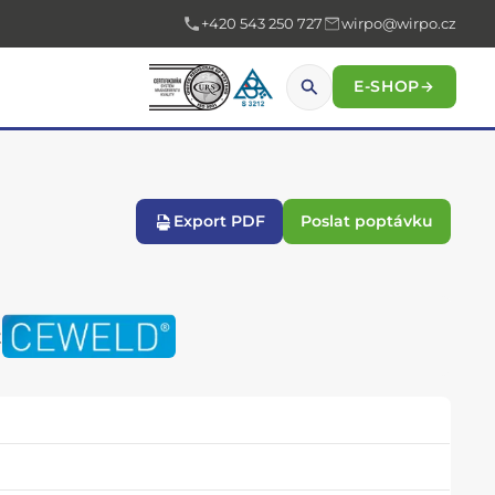
+420 543 250 727
wirpo@wirpo.cz
E-SHOP
→
Export PDF
Poslat poptávku
t