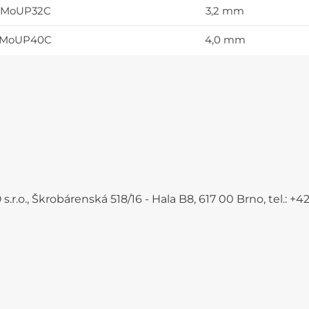
3MoUP32C
3,2 mm
3MoUP40C
4,0 mm
.r.o., Škrobárenská 518/16 - Hala B8, 617 00 Brno, tel.: 