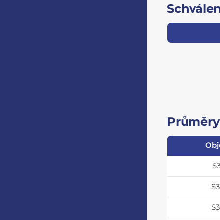
Schválen
Průměry 
Obj
S
S
S