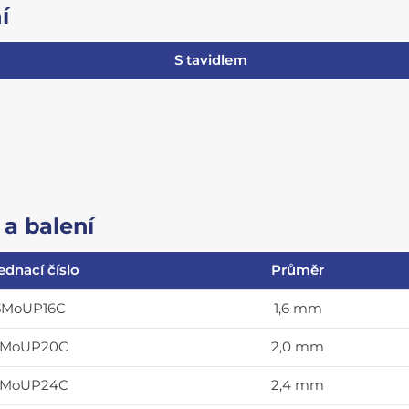
í
S tavidlem
a balení
ednací číslo
Průměr
3MoUP16C
1,6 mm
3MoUP20C
2,0 mm
3MoUP24C
2,4 mm