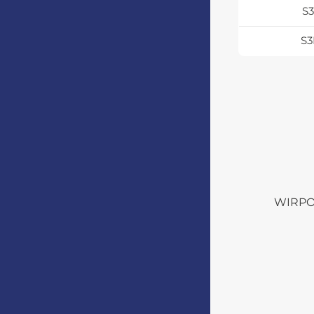
S
S
WIRPO s