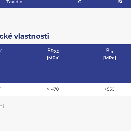
Tavidlo
C
Si
ké vlastnosti
v
Rp
R
0,2
m
[MPa]
[MPa]
W
> 470
>550
ní