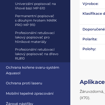
Výrobce:
Univerzální popisovač na
lihové bázi MP 610
Klasifikace d
Permanentní popisovač
s dlouhým hrotem MARK
PRO MP 910
Doporučené 
Profesionální retušovací
lakový popisovač pro
Polarita:
hliníkové materiály
Polohy:
Profesionální retušovací
lakový popisovač na dřevo
RL810
Ochrana kořene svaru-systém
Aquasol
Aplikace
Ochrana proti laseru
Žáruvzdorná, 
Mobilní tepelné zpracování
(X70).
Žárové nástřiky