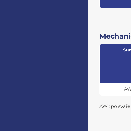
Mechanic
Sta
A
AW : po svaře