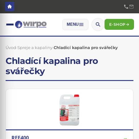
E-SHOP
→
MENU
Úvod
›
Spreje a kapaliny
›
Chladící kapalina pro svářečky
Chladící kapalina pro
svářečky
REF400
→