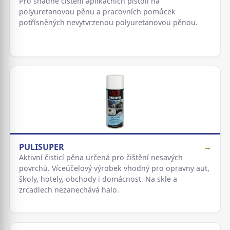
Pro snadné čistění aplikačních pistolí na
polyuretanovou pěnu a pracovních pomůcek
potřísněných nevytvrzenou polyuretanovou pěnou.
PULISUPER
→
Aktivní čisticí pěna určená pro čištění nesavých
povrchů. Víceúčelový výrobek vhodný pro opravny aut,
školy, hotely, obchody i domácnost. Na skle a
zrcadlech nezanechává halo.