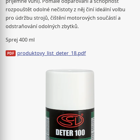
příjemné vůni). Pomalé odpařování a schopnost
rozpouštět odolné nečistoty z něj činí ideální volbu
pro údržbu strojů, čištění motorových součástí a
odstraňování odolných zbytků.
Sprej 400 ml
produktovy_list_deter_18.pdf