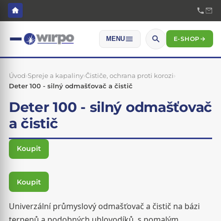
E-SHOP
→
MENU
Úvod
›
Spreje a kapaliny
›
Čističe, ochrana proti korozi
›
Deter 100 - silný odmašťovač a čistič
Deter 100 - silný odmašťovač
a čistič
Koupit
Koupit
Univerzální průmyslový odmašťovač a čistič na bázi
terpenů a podobných uhlovodíků, s pomalým