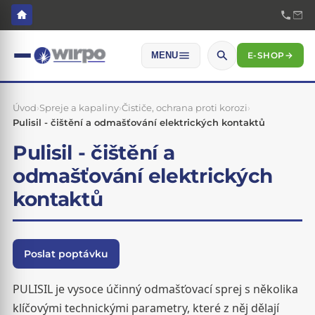
E-SHOP
→
MENU
Úvod
›
Spreje a kapaliny
›
Čističe, ochrana proti korozi
›
Pulisil - čištění a odmašťování elektrických kontaktů
Pulisil - čištění a
odmašťování elektrických
kontaktů
Poslat poptávku
PULISIL je vysoce účinný odmašťovací sprej s několika
klíčovými technickými parametry, které z něj dělají