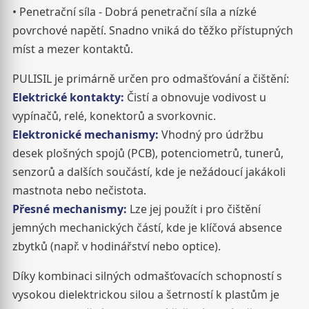
• Penetrační síla - Dobrá penetrační síla a nízké
povrchové napětí. Snadno vniká do těžko přístupných
míst a mezer kontaktů.
PULISIL je primárně určen pro odmašťování a čištění:
Elektrické kontakty:
Čistí a obnovuje vodivost u
vypínačů, relé, konektorů a svorkovnic.
Elektronické mechanismy:
Vhodný pro údržbu
desek plošných spojů (PCB), potenciometrů, tunerů,
senzorů a dalších součástí, kde je nežádoucí jakákoli
mastnota nebo nečistota.
Přesné mechanismy:
Lze jej použít i pro čištění
jemných mechanických částí, kde je klíčová absence
zbytků (např. v hodinářství nebo optice).
Díky kombinaci silných odmašťovacích schopností s
vysokou dielektrickou silou a šetrností k plastům je