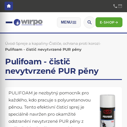
E-SHOP
→
MENU
Úvod
›
Spreje a kapaliny
›
Čističe, ochrana proti korozi
›
Pulifoam - čistič nevytvrzené PUR pěny
Pulifoam - čistič
nevytvrzené PUR pěny
PULIFOAM je nezbytný pomocník pro
každého, kdo pracuje s polyuretanovou
pěnou. Tento efektivní čisticí sprej je
speciálně navržen pro okamžité
odstranění nevytvrzené PUR pěny z