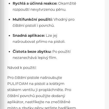
Rychlá a účinná reakce:
Okamžitě
rozpouští nevytvrzenou pěnu.
Multifunkční použití:
Vhodný pro
čištění pistolí i povrchů.
Snadná aplikace:
Lze jej
našroubovat přímo na pistoli.
Čistota beze zbytku:
Po použití
nezanechává lepivý film.
Návod k použití:
Pro čištění pistole našroubujte
PULIFOAM na pistoli a krátkým
stiskem ventilu ji propláchněte. Pro
čištění povrchů použijte dodaný
aplikátor, nastříkejte na znečištěné
místo a zbytky pěny setřete hadříkem.