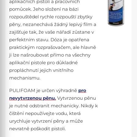
aplikačních pistolí a pracovních
pomůcek. Jeho složení na bázi
rozpouštědel rychle rozpouští zbytky
pěny, nezanechává žádný lepivý film a
zajišťuje tak, že vaše nářadí zůstane v
perfektním stavu. Dóza je opatřena
praktickým rozprašovačem, ale hlavně
ji lze našroubovat přímo na všechny
aplikační pistole pro důkladné
propláchnutí jejich vnitřního
mechanismu.
PULIFOAM je určen výhradně
pro
nevytvrzenou pěnu.
Vytvrzenou pěnu
je nutné odstranit mechanicky. Nikdy k
čištění nepoužívejte vodu, která
urychluje vytvrzení pěny a může
nevratně poškodit pistoli.