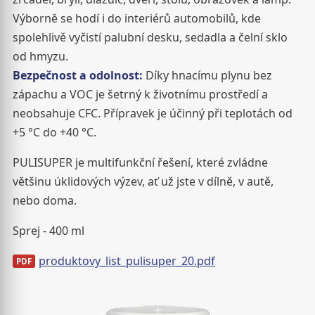
Výborně se hodí i do interiérů automobilů, kde
spolehlivě vyčistí palubní desku, sedadla a čelní sklo
od hmyzu.
Bezpečnost a odolnost:
Díky hnacímu plynu bez
zápachu a VOC je šetrný k životnímu prostředí a
neobsahuje CFC. Přípravek je účinný při teplotách od
+5 °C do +40 °C.
PULISUPER je multifunkční řešení, které zvládne
většinu úklidových výzev, ať už jste v dílně, v autě,
nebo doma.
Sprej - 400 ml
produktovy_list_pulisuper_20.pdf