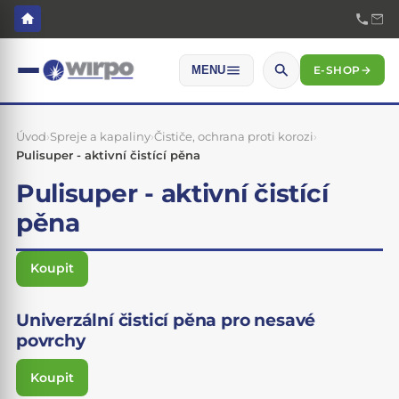
E-SHOP
→
MENU
Úvod
›
Spreje a kapaliny
›
Čističe, ochrana proti korozi
›
Pulisuper - aktivní čistící pěna
Pulisuper - aktivní čistící
pěna
Koupit
Univerzální čisticí pěna pro nesavé
povrchy
Koupit