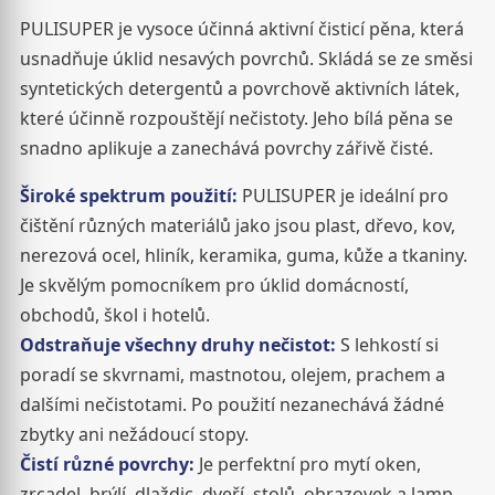
PULISUPER je vysoce účinná aktivní čisticí pěna, která
usnadňuje úklid nesavých povrchů. Skládá se ze směsi
syntetických detergentů a povrchově aktivních látek,
které účinně rozpouštějí nečistoty. Jeho bílá pěna se
snadno aplikuje a zanechává povrchy zářivě čisté.
Široké spektrum použití:
PULISUPER je ideální pro
čištění různých materiálů jako jsou plast, dřevo, kov,
nerezová ocel, hliník, keramika, guma, kůže a tkaniny.
Je skvělým pomocníkem pro úklid domácností,
obchodů, škol i hotelů.
Odstraňuje všechny druhy nečistot:
S lehkostí si
poradí se skvrnami, mastnotou, olejem, prachem a
dalšími nečistotami. Po použití nezanechává žádné
zbytky ani nežádoucí stopy.
Čistí různé povrchy:
Je perfektní pro mytí oken,
zrcadel, brýlí, dlaždic, dveří, stolů, obrazovek a lamp.