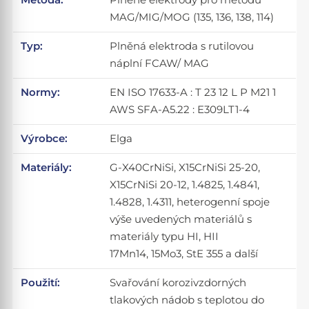
MAG/MIG/MOG (135, 136, 138, 114)
Typ:
Plněná elektroda s rutilovou
náplní FCAW/ MAG
Normy:
EN ISO 17633-A : T 23 12 L P M21 1
AWS SFA-A5.22 : E309LT1-4
Výrobce:
Elga
Materiály:
G-X40CrNiSi, X15CrNiSi 25-20,
X15CrNiSi 20-12, 1.4825, 1.4841,
1.4828, 1.4311, heterogenní spoje
výše uvedených materiálů s
materiály typu HI, HII
17Mn14, 15Mo3, StE 355 a další
Použití:
Svařování korozivzdorných
tlakových nádob s teplotou do