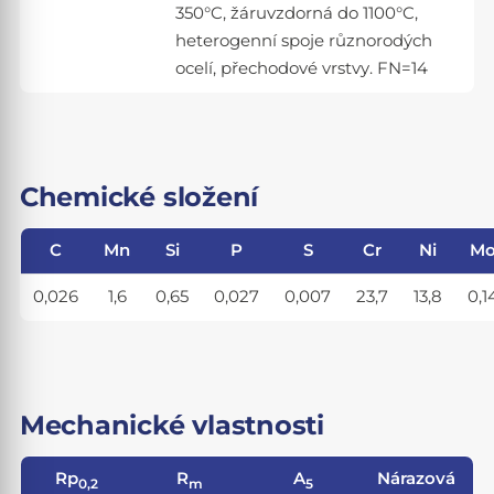
350°C, žáruvzdorná do 1100°C,
heterogenní spoje různorodých
ocelí, přechodové vrstvy. FN=14
Chemické složení
C
Mn
Si
P
S
Cr
Ni
M
0,026
1,6
0,65
0,027
0,007
23,7
13,8
0,1
Mechanické vlastnosti
Rp
R
A
Nárazová
0,2
m
5