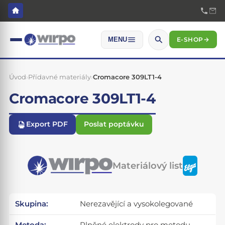
E-SHOP
→
MENU
Úvod
›
Přídavné materiály
›
Cromacore 309LT1-4
Cromacore 309LT1-4
Export PDF
Poslat poptávku
Materiálový list
Skupina:
Nerezavějící a vysokolegované
Metoda:
Plněné elektrody pro metodu