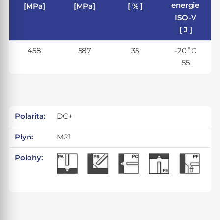
energie
[MPa]
[MPa]
[ % ]
ISO-V
[ J ]
458
587
35
-20˚C
55
Polarita:
DC+
Plyn:
M21
Polohy: