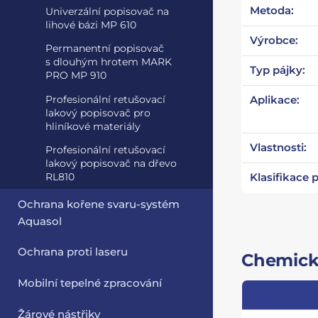
Metoda:
Univerzální popisovač na
lihové bázi MP 610
Výrobce:
Permanentní popisovač
s dlouhým hrotem MARK
Typ pájky:
PRO MP 910
Profesionální retušovací
Aplikace:
lakový popisovač pro
hliníkové materiály
Vlastnosti:
Profesionální retušovací
lakový popisovač na dřevo
RL810
Klasifikace 
Ochrana kořene svaru-systém
Aquasol
Ochrana proti laseru
Chemické
Mobilní tepelné zpracování
Žárové nástřiky