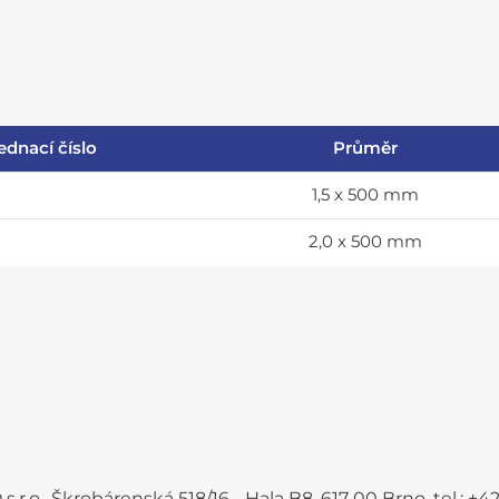
ednací číslo
Průměr
1,5 x 500 mm
2,0 x 500 mm
.r.o., Škrobárenská 518/16 - Hala B8, 617 00 Brno, tel.: 