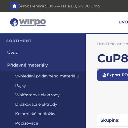
Škrobárenská 518/16 — Hala B8, 617 00 Brno
ÚV
SORTIMENT
Úvod
›
Přídavné m
Úvod
CuP8 
Přídavné materiály
Export P
Vyhledání přídavného materiálu
Pájky
Wolframové elektrody
Drážkovací elektrody
Keramické podložky
Skupina:
Popisovače