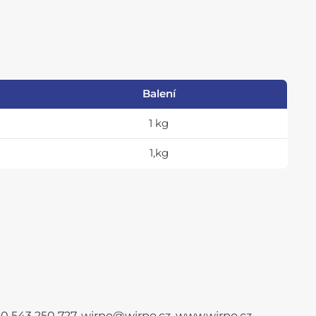
Balení
1 kg
1,kg
+420 543 250 727, wirpo@wirpo.cz, www.wirpo.cz