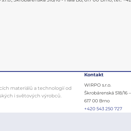
Kontakt
WIRPO s.r.o.
ích materiálů a technologií od
Škrobárenská 518/16 
kých i světových výrobců.
617 00 Brno
+420 543 250 727
wirpo@wirpo.cz