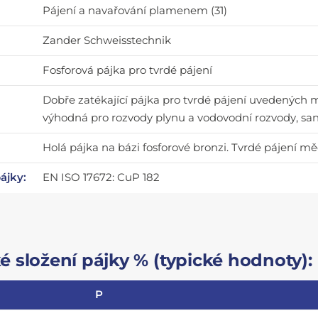
Pájení a navařování plamenem (31)
Zander Schweisstechnik
Fosforová pájka pro tvrdé pájení
Dobře zatékající pájka pro tvrdé pájení uvedených ma
výhodná pro rozvody plynu a vodovodní rozvody, san
Holá pájka na bázi fosforové bronzi. Tvrdé pájení mě
pájky:
EN ISO 17672: CuP 182
 složení pájky % (typické hodnoty):
P