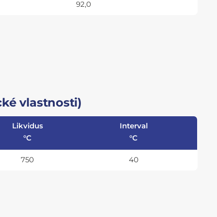
92,0
ké vlastnosti)
Likvidus
Interval
°C
°C
750
40