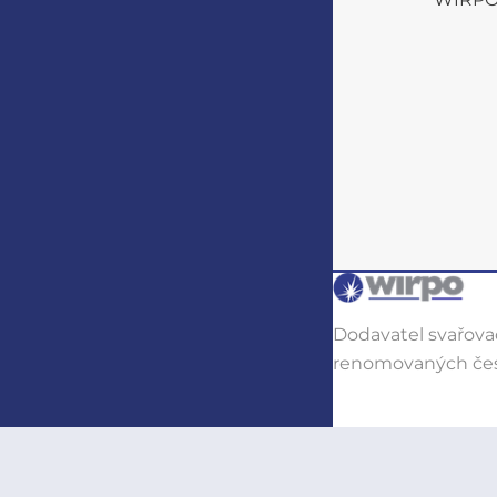
Dodavatel svařovac
renomovaných čes