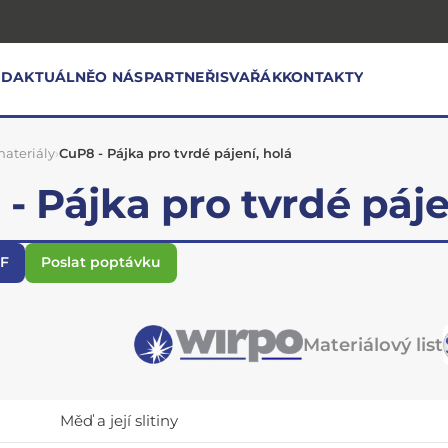
OD
AKTUÁLNĚ
O NÁS
PARTNEŘI
SVAŘÁK
KONTAKTY
ateriály
›
CuP8 - Pájka pro tvrdé pájení, holá
- Pájka pro tvrdé páje
DF
Poslat poptávku
Materiálový list
Měď a její slitiny