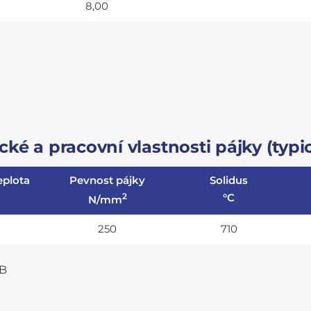
8,00
ké a pracovní vlastnosti pájky (typic
eplota
Pevnost pájky
Solidus
2
°C
N/mm
250
710
HB