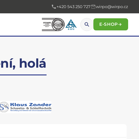
+420 543 250 727
wirpo@wirpo.cz
E-SHOP
→
ní, holá