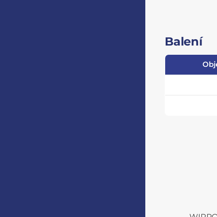
Balení
Obj
WIRPO s