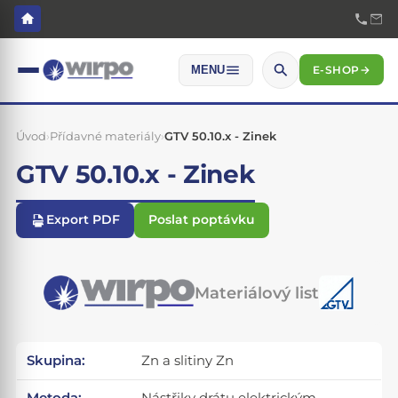
E-SHOP
→
MENU
Úvod
›
Přídavné materiály
›
GTV 50.10.x - Zinek
GTV 50.10.x - Zinek
Export PDF
Poslat poptávku
Materiálový list
Skupina:
Zn a slitiny Zn
Metoda:
Nástřiky drátu elektrickým