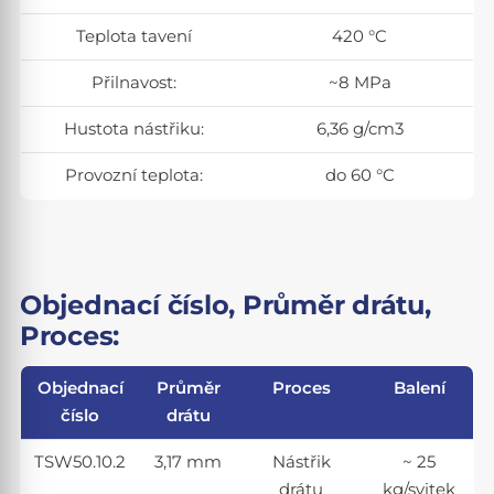
Teplota tavení
420 °C
Přilnavost:
~8 MPa
Hustota nástřiku:
6,36 g/cm3
Provozní teplota:
do 60 °C
Objednací číslo, Průměr drátu,
Proces:
Objednací
Průměr
Proces
Balení
číslo
drátu
TSW50.10.2
3,17 mm
Nástřik
~ 25
drátu
kg/svitek