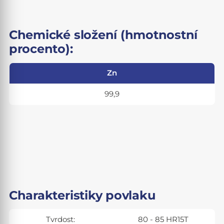
Chemické složení (hmotnostní
procento):
Zn
99,9
Charakteristiky povlaku
Tvrdost:
80 - 85 HR15T