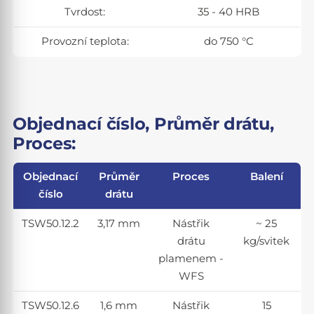
Tvrdost:
35 - 40 HRB
Provozní teplota:
do 750 °C
Objednací číslo, Průměr drátu,
Proces:
Objednací
Průměr
Proces
Balení
číslo
drátu
TSW50.12.2
3,17 mm
Nástřik
~ 25
drátu
kg/svitek
plamenem -
WFS
TSW50.12.6
1,6 mm
Nástřik
15