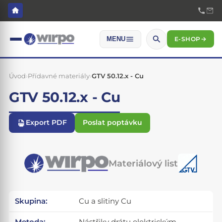
E-SHOP
→
MENU
Úvod
›
Přídavné materiály
›
GTV 50.12.x - Cu
GTV 50.12.x - Cu
Export PDF
Poslat poptávku
Materiálový list
Skupina:
Cu a slitiny Cu
Metoda:
Nástřiky drátu elektrickým