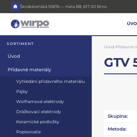
Škrobárenská 518/16 — Hala B8, 617 00 Brno
ÚV
SORTIMENT
Úvod
›
Přídavné m
Úvod
GTV 5
Přídavné materiály
Vyhledání přídavného materiálu
Pájky
Wolframové elektrody
Drážkovací elektrody
Skupina:
Keramické podložky
Metoda:
Popisovače