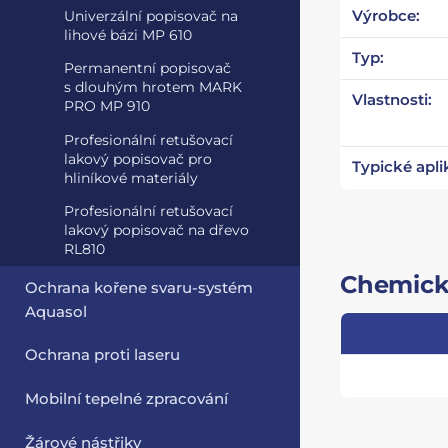
Výrobce:
Univerzální popisovač na
lihové bázi MP 610
Typ:
Permanentní popisovač
s dlouhým hrotem MARK
Vlastnosti:
PRO MP 910
Profesionální retušovací
lakový popisovač pro
Typické apli
hliníkové materiály
Profesionální retušovací
lakový popisovač na dřevo
RL810
Chemické
Ochrana kořene svaru-systém
Aquasol
Ochrana proti laseru
Mobilní tepelné zpracování
Žárové nástřiky