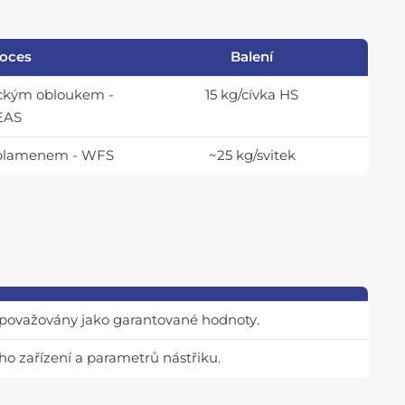
oces
Balení
rickým obloukem -
15 kg/cívka HS
EAS
u plamenem - WFS
~25 kg/svitek
t považovány jako garantované hodnoty.
ho zařízení a parametrů nástřiku.