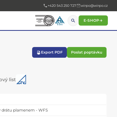
+420 543 250 727
wirpo@wirpo.cz
E-SHOP
→
Export PDF
Poslat poptávku
vý list
iky drátu plamenem - WFS