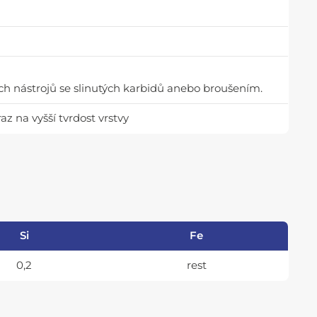
ch nástrojů se slinutých karbidů anebo broušením.
z na vyšší tvrdost vrstvy
Si
Fe
0,2
rest