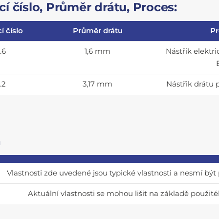
í číslo, Průměr drátu, Proces:
í číslo
Průměr drátu
Pr
.6
1,6 mm
Nástřik elekt
.2
3,17 mm
Nástřik drát
a
Vlastnosti zde uvedené jsou typické vlastnosti a nesmí bý
Aktuální vlastnosti se mohou lišit na základě použité