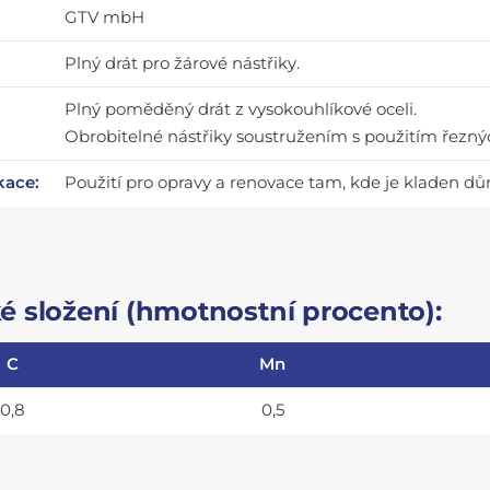
GTV mbH
Plný drát pro žárové nástřiky.
Plný poměděný drát z vysokouhlíkové oceli.
Obrobitelné nástřiky soustružením s použitím řezný
kace:
Použití pro opravy a renovace tam, kde je kladen důra
 složení (hmotnostní procento):
C
Mn
0,8
0,5