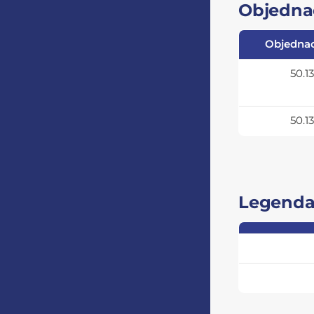
Objednac
Objednac
50.13
50.13
Legend