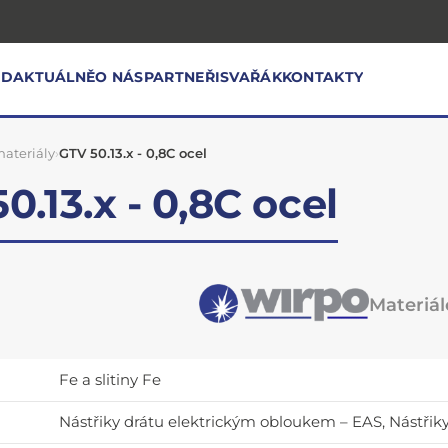
OD
AKTUÁLNĚ
O NÁS
PARTNEŘI
SVAŘÁK
KONTAKTY
ateriály
›
GTV 50.13.x - 0,8C ocel
0.13.x - 0,8C ocel
Materiálo
Fe a slitiny Fe
Nástřiky drátu elektrickým obloukem – EAS, Nástř