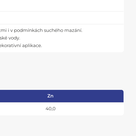
ostmi i v podmínkách suchého mazání.
řské vody.
ekorativní aplikace.
Zn
40,0