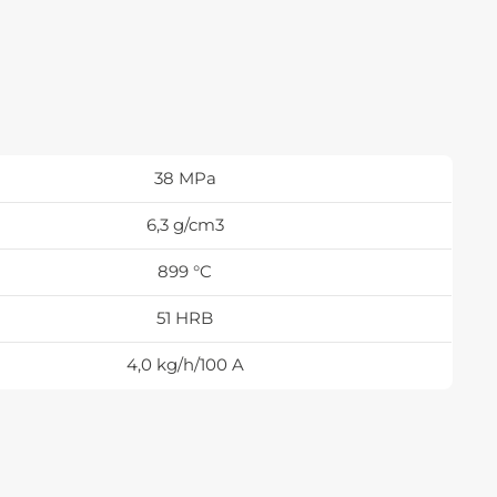
38 MPa
6,3 g/cm3
899 °C
51 HRB
4,0 kg/h/100 A