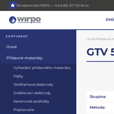
Škrobárenská 518/16 — Hala B8, 617 00 Brno
ÚV
SORTIMENT
Úvod
›
Přídavné m
Úvod
GTV 5
Přídavné materiály
Vyhledání přídavného materiálu
Pájky
Wolframové elektrody
Drážkovací elektrody
Skupina:
Keramické podložky
Metoda:
Popisovače