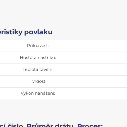
ristiky povlaku
Přilnavost:
Hustota nástřiku:
Teplota tavení:
Tvrdost:
Výkon nanášení:
í číslo, Průměr drátu, Proces: