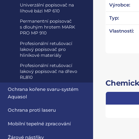
Výrobce:
Univerzální popisovač na
lihové bázi MP 610
Typ:
Permanentní popisovač
s dlouhým hrotem MARK
Vlastnosti:
PRO MP 910
Profesionální retušovací
lakový popisovač pro
hliníkové materiály
Profesionální retušovací
lakový popisovač na dřevo
RL810
Chemické
Ochrana kořene svaru-systém
Aquasol
Ochrana proti laseru
Mobilní tepelné zpracování
Žárové nástřiky