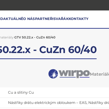
OD
AKTUÁLNĚ
O NÁS
PARTNEŘI
SVAŘÁK
KONTAKTY
ateriály
›
GTV 50.22.x - CuZn 60/40
0.22.x - CuZn 60/40
Materiálo
Cu a slitiny Cu
Nástřiky drátu elektrickým obloukem – EAS, Nástřiky 