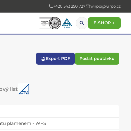
+420 543 250 727
wirpo@wirpo.cz
E-SHOP
→
Export PDF
Poslat poptávku
vý list
drátu plamenem - WFS