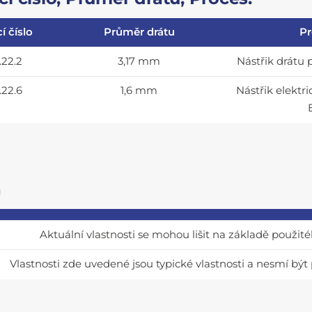
í číslo
Průměr drátu
Pr
22.2
3,17 mm
Nástřik drát
22.6
1,6 mm
Nástřik elekt
a
Aktuální vlastnosti se mohou lišit na základě použité
Vlastnosti zde uvedené jsou typické vlastnosti a nesmí bý