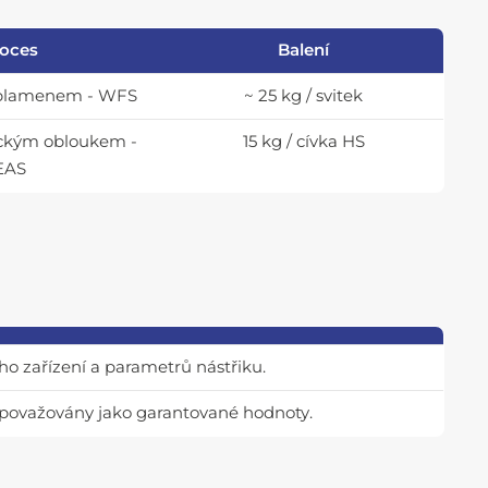
oces
Balení
u plamenem - WFS
~ 25 kg / svitek
rickým obloukem -
15 kg / cívka HS
EAS
ho zařízení a parametrů nástřiku.
t považovány jako garantované hodnoty.