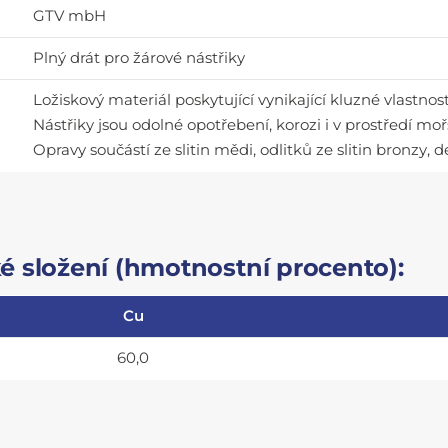
GTV mbH
Plný drát pro žárové nástřiky
Ložiskový materiál poskytující vynikající kluzné vlastn
Nástřiky jsou odolné opotřebení, korozi i v prostředí mo
Opravy součástí ze slitin mědi, odlitků ze slitin bronzy, d
 složení (hmotnostní procento):
Cu
60,0