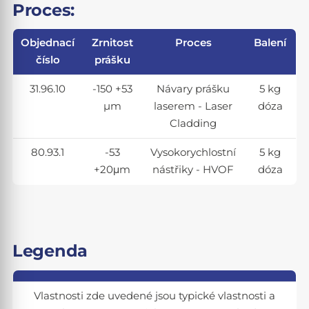
Proces:
Objednací
Zrnitost
Proces
Balení
číslo
prášku
31.96.10
-150 +53
Návary prášku
5 kg
µm
laserem - Laser
dóza
Cladding
80.93.1
-53
Vysokorychlostní
5 kg
+20μm
nástřiky - HVOF
dóza
Legenda
Vlastnosti zde uvedené jsou typické vlastnosti a