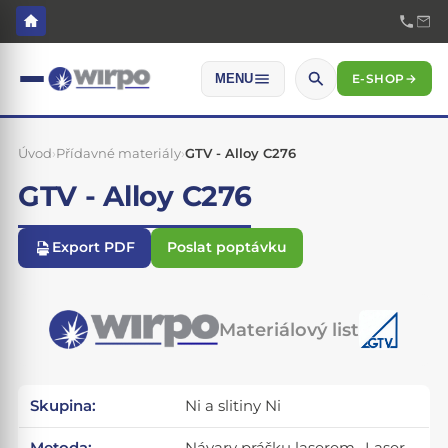
E-SHOP
→
MENU
Úvod
›
Přídavné materiály
›
GTV - Alloy C276
GTV - Alloy C276
Export PDF
Poslat poptávku
Materiálový list
Skupina:
Ni a slitiny Ni
Metoda:
Návary prášku laserem- Laser