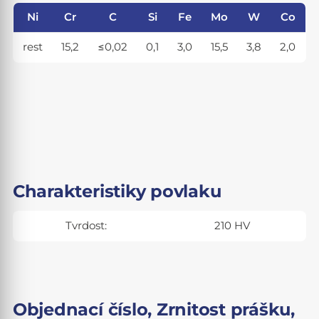
Ni
Cr
C
Si
Fe
Mo
W
Co
rest
15,2
≤0,02
0,1
3,0
15,5
3,8
2,0
Charakteristiky povlaku
Tvrdost:
210 HV
Objednací číslo, Zrnitost prášku,