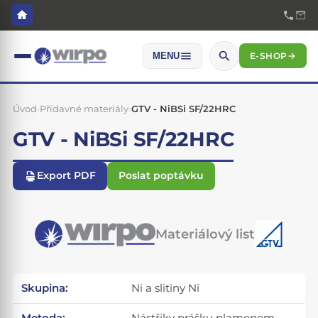
E-SHOP
→
MENU
Úvod
›
Přídavné materiály
›
GTV - NiBSi SF/22HRC
GTV - NiBSi SF/22HRC
Export PDF
Poslat poptávku
Materiálový list
Skupina:
Ni a slitiny Ni
Metoda:
Nástřiky prášku plamenem -