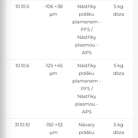
10.10.5
-106 +38
Nástřiky
5 kg
μm
prášku
dóza
plamenem -
PFS /
Nástřiky
plasmou -
APS
10.10.6
-125 +45
Nástřiky
5 kg
μm
prášku
dóza
plamenem -
PFS /
Nástřiky
plasmou -
APS
31.10.10
-150 +53
Návary
5 kg
µm
prášku
dóza