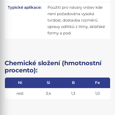
Typické aplikace:
Použití pro návary vrstev kde
není požadována vysoká
tvrdost, dostavba rozměrů
opravy odlitků z litiny, sklářské
formy a pod.
Chemické složení (hmotnostní
procento):
Ni
Si
B
Fe
rest
3,4
1,3
1,0