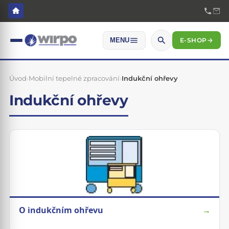
E-SHOP
→
MENU
Úvod
›
Mobilní tepelné zpracování
›
Indukční ohřevy
Indukční ohřevy
O indukčním ohřevu
→