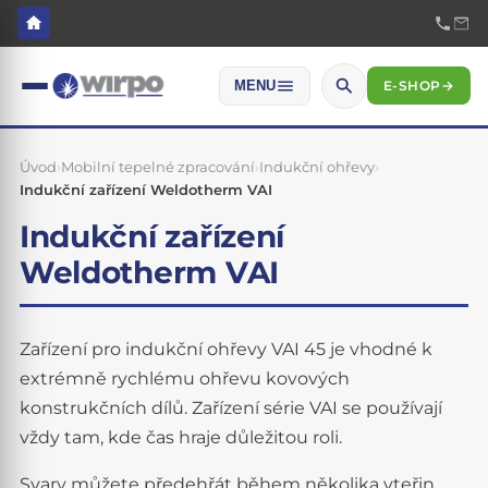
E-SHOP
→
MENU
Úvod
›
Mobilní tepelné zpracování
›
Indukční ohřevy
›
Indukční zařízení Weldotherm VAI
Indukční zařízení
Weldotherm VAI
Zařízení pro indukční ohřevy VAI 45 je vhodné k
extrémně rychlému ohřevu kovových
konstrukčních dílů. Zařízení série VAI se používají
vždy tam, kde čas hraje důležitou roli.
Svary můžete předehřát během několika vteřin