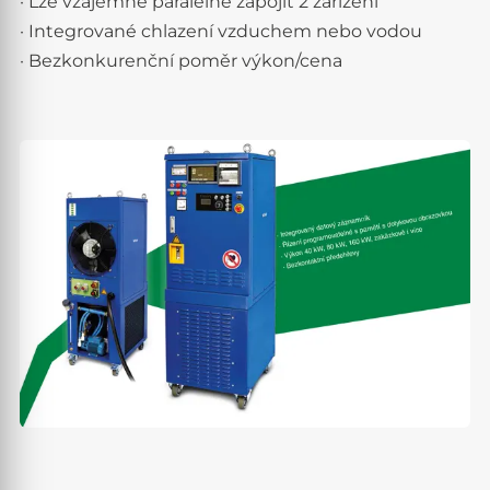
· Lze vzájemně paralelně zapojit 2 zařízení
· Integrované chlazení vzduchem nebo vodou
· Bezkonkurenční poměr výkon/cena