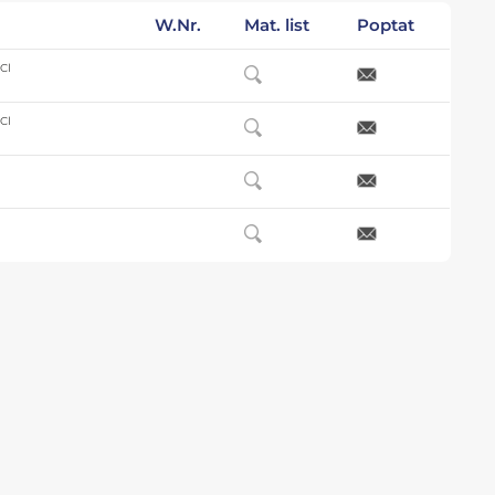
W.Nr.
Mat. list
Poptat
 Cl
 Cl