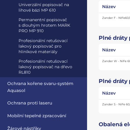
Univerzální popisovač na
Název
lihové bázi MP 610
Zander F - NIFe60
Permanentní popisovač
s dlouhým hrotem MARK
PRO MP 910
Plné dráty 
Profesionální retušovací
lakový popisovač pro
Název
hliníkové materiály
Profesionální retušovací
Zander W - NiFe 6
lakový popisovač na dřevo
RL810
Plné dráty
Ochrana kořene svaru-systém
Aquasol
Název
Ochrana proti laseru
Zander S - NiFe 60
Mobilní tepelné zpracování
Obalená el
Žárové nástřiky