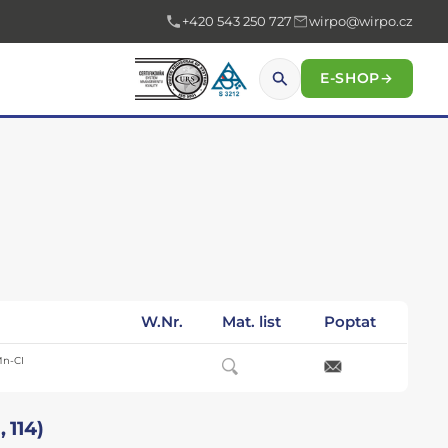
+420 543 250 727
wirpo@wirpo.cz
E-SHOP
→
W.Nr.
Mat. list
Poptat
Mn-CI
 114)