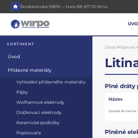
Škrobárenská 518/16 — Hala B8, 617 00 Brno
ÚV
SORTIMENT
Úvod
›
Přídavné m
Úvod
Litin
Přídavné materiály
Vyhledání přídavného materiálu
Plné dráty 
Pájky
Název
Wolframové elektrody
Ceweld Ni-rod 44 
Drážkovací elektrody
Keramické podložky
Plněné ele
Popisovače