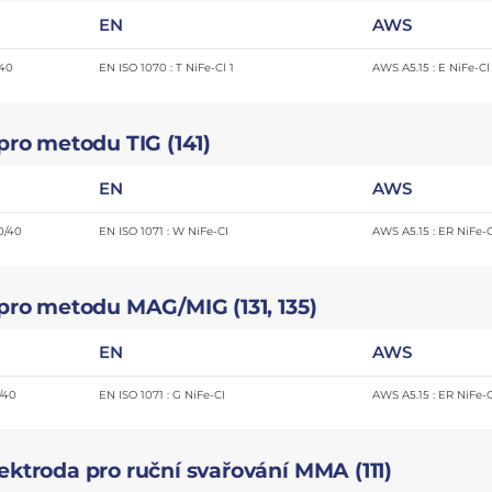
EN
AWS
/40
EN ISO 1070 : T NiFe-Cl 1
AWS A5.15 : E NiFe-Cl
pro metodu TIG (141)
EN
AWS
0/40
EN ISO 1071 : W NiFe-CI
AWS A5.15 : ER NiFe-
 pro metodu MAG/MIG (131, 135)
EN
AWS
/40
EN ISO 1071 : G NiFe-CI
AWS A5.15 : ER NiFe-
ektroda pro ruční svařování MMA (111)