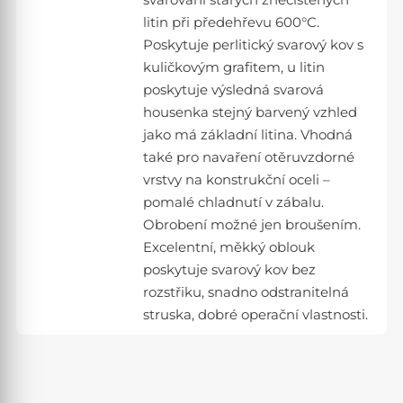
svařování starých znečištěných
litin při předehřevu 600°C.
Poskytuje perlitický svarový kov s
kuličkovým grafitem, u litin
poskytuje výsledná svarová
housenka stejný barvený vzhled
jako má základní litina. Vhodná
také pro navaření otěruvzdorné
vrstvy na konstrukční oceli –
pomalé chladnutí v zábalu.
Obrobení možné jen broušením.
Excelentní, měkký oblouk
poskytuje svarový kov bez
rozstřiku, snadno odstranitelná
struska, dobré operační vlastnosti.