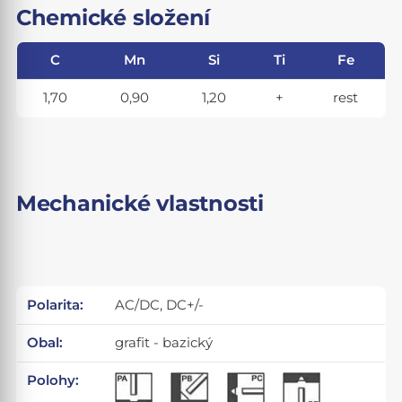
Chemické složení
C
Mn
Si
Ti
Fe
1,70
0,90
1,20
+
rest
Mechanické vlastnosti
Polarita:
AC/DC, DC+/-
Obal:
grafit - bazický
Polohy: