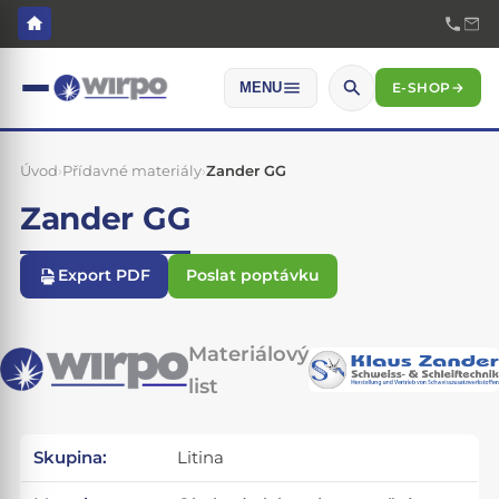
E-SHOP
→
MENU
Úvod
›
Přídavné materiály
›
Zander GG
Zander GG
Export PDF
Poslat poptávku
Materiálový
list
Skupina:
Litina