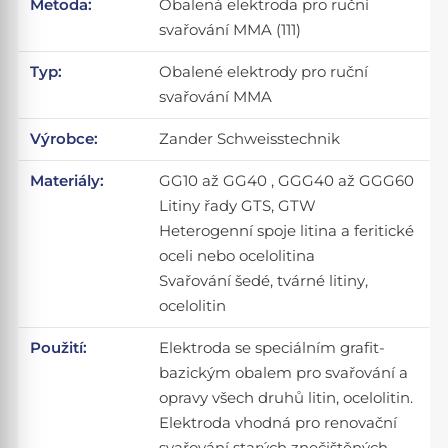
Metoda:
Obalená elektroda pro ruční
svařování MMA (111)
Typ:
Obalené elektrody pro ruční
svařování MMA
Výrobce:
Zander Schweisstechnik
Materiály:
GG10 až GG40 , GGG40 až GGG60
Litiny řady GTS, GTW
Heterogenní spoje litina a feritické
oceli nebo ocelolitina
Svařování šedé, tvárné litiny,
ocelolitin
Použití:
Elektroda se speciálním grafit-
bazickým obalem pro svařování a
opravy všech druhů litin, ocelolitin.
Elektroda vhodná pro renovační