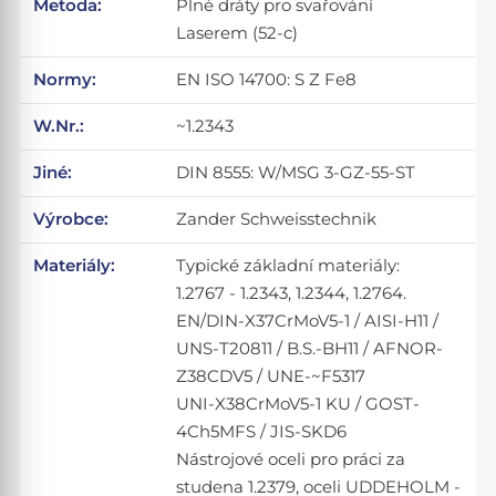
Metoda:
Plné dráty pro svařování
Laserem (52-c)
Normy:
EN ISO 14700: S Z Fe8
W.Nr.:
~1.2343
Jiné:
DIN 8555: W/MSG 3-GZ-55-ST
Výrobce:
Zander Schweisstechnik
Materiály:
Typické základní materiály:
1.2767 - 1.2343, 1.2344, 1.2764.
EN/DIN-X37CrMoV5-1 / AISI-H11 /
UNS-T20811 / B.S.-BH11 / AFNOR-
Z38CDV5 / UNE-~F5317
UNI-X38CrMoV5-1 KU / GOST-
4Ch5MFS / JIS-SKD6
Nástrojové oceli pro práci za
studena 1.2379, oceli UDDEHOLM -