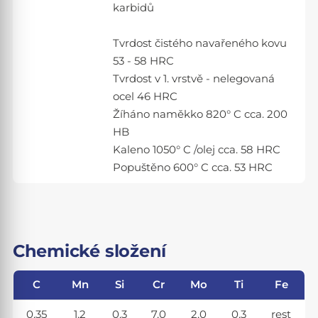
karbidů
Tvrdost čistého navařeného kovu
53 - 58 HRC
Tvrdost v 1. vrstvě - nelegovaná
ocel 46 HRC
Žíháno naměkko 820° C cca. 200
HB
Kaleno 1050° C /olej cca. 58 HRC
Popuštěno 600° C cca. 53 HRC
Chemické složení
C
Mn
Si
Cr
Mo
Ti
Fe
0,35
1,2
0,3
7,0
2,0
0,3
rest