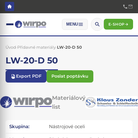
E-SHOP
→
MENU
Úvod
›
Přídavné materiály
›
LW-20-D 50
LW-20-D 50
Export PDF
Poslat poptávku
Materiálový
list
Skupina:
Nástrojové oceli