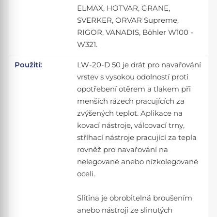
ELMAX, HOTVAR, GRANE,
SVERKER, ORVAR Supreme,
RIGOR, VANADIS, Böhler W100 -
W321.
Použití:
LW-20-D 50 je drát pro navařování
vrstev s vysokou odolností proti
opotřebení otěrem a tlakem při
menších rázech pracujících za
zvýšených teplot. Aplikace na
kovací nástroje, válcovací trny,
stříhací nástroje pracující za tepla
rovněž pro navařování na
nelegované anebo nízkolegované
oceli.
Slitina je obrobitelná broušením
anebo nástroji ze slinutých