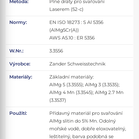
Metoda:
Plné dráty pro svařování
Laserem (52-c)
Normy:
EN ISO 18273 : S Al 5356
(AlMg5Cr(A))
AWS A5.10 : ER 5356
W.Nr.:
3.3556
Výrobce:
Zander Schweisstechnik
Materiály:
Základní materiály:
AlMg 5 (3.3555); AlMg 3 (3.3535);
AlMg 4 Mn (3.3545); AlMg 2.7 Mn
(3.3537)
Použití:
Přídavný materiál pro svařování
AlMg slitin do 5% Mn. Odolný
mořské vodě, dobře eloxovatelný,
leštitelný, barva podobná se