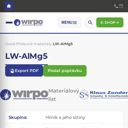
E-SHOP
→
MENU
Úvod
›
Přídavné materiály
›
LW-AlMg5
LW-AlMg5
Export PDF
Poslat poptávku
Materiálový
list
Skupina:
Hliník a jeho slitiny