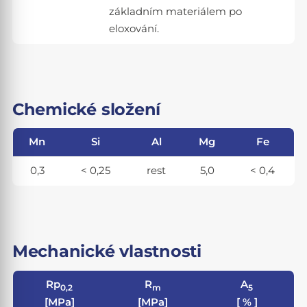
základním materiálem po
eloxování.
Chemické složení
Mn
Si
Al
Mg
Fe
0,3
< 0,25
rest
5,0
< 0,4
Mechanické vlastnosti
Rp
R
A
0,2
m
5
[MPa]
[MPa]
[ % ]