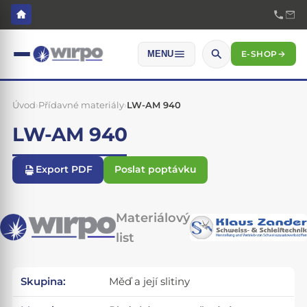
E-SHOP
→
MENU
Úvod
›
Přídavné materiály
›
LW-AM 940
LW-AM 940
Export PDF
Poslat poptávku
Materiálový
list
Skupina:
Měď a její slitiny