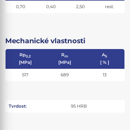
0,70
0,40
2,50
rest.
Mechanické vlastnosti
Rp
R
A
0,2
m
5
[MPa]
[MPa]
[ % ]
517
689
13
Tvrdost:
95 HRB