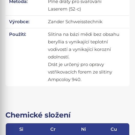
Metoda:
Plné dráty pro svařování
Laserem (52-c)
Výrobce:
Zander Schweisstechnik
Použití:
Slitina na bázi mědi bez obsahu
beryllia s vynikající teplotní
vodivostí a vynikající korozní
odolností.
Drát je určený pro opravy
vstřikovacích forem ze slitiny
Ampcoloy 940.
Chemické složení
Si
Cr
Ni
Cu