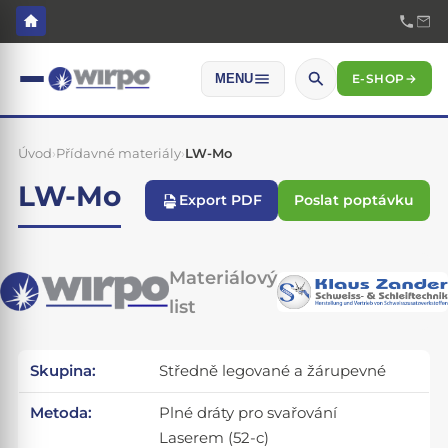
E-SHOP
→
MENU
Úvod
›
Přídavné materiály
›
LW-Mo
LW-Mo
Export PDF
Poslat poptávku
Materiálový
list
Skupina:
Středně legované a žárupevné
Metoda:
Plné dráty pro svařování
Laserem (52-c)