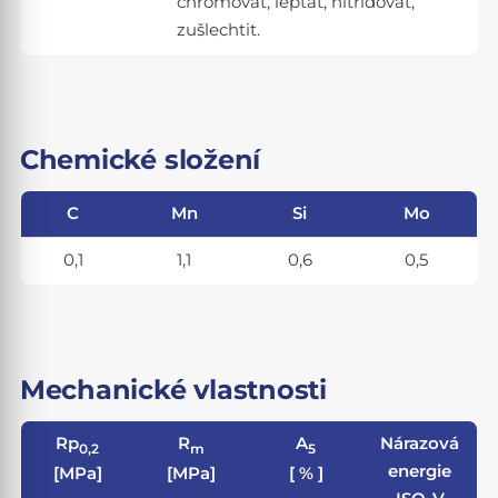
chromovat, leptat, nitridovat,
zušlechtit.
Chemické složení
C
Mn
Si
Mo
0,1
1,1
0,6
0,5
Mechanické vlastnosti
Rp
R
A
Nárazová
0,2
m
5
energie
[MPa]
[MPa]
[ % ]