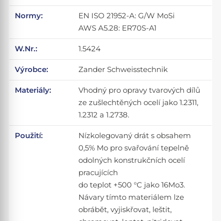
Normy:
EN ISO 21952-A: G/W MoSi
AWS A5.28: ER70S-A1
W.Nr.:
1.5424
Výrobce:
Zander Schweisstechnik
Materiály:
Vhodný pro opravy tvarových dílů
ze zušlechtěných ocelí jako 1.2311,
1.2312 a 1.2738.
Použití:
Nízkolegovaný drát s obsahem
0,5% Mo pro svařování tepelně
odolných konstrukčních ocelí
pracujících
do teplot +500 °C jako 16Mo3.
Návary tímto materiálem lze
obrábět, vyjiskřovat, leštit,