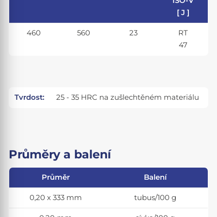
ISO-V
[ J ]
460
560
23
RT
47
Tvrdost:
25 - 35 HRC na zušlechtěném materiálu
Průměry a balení
Průměr
Balení
0,20 x 333 mm
tubus/100 g