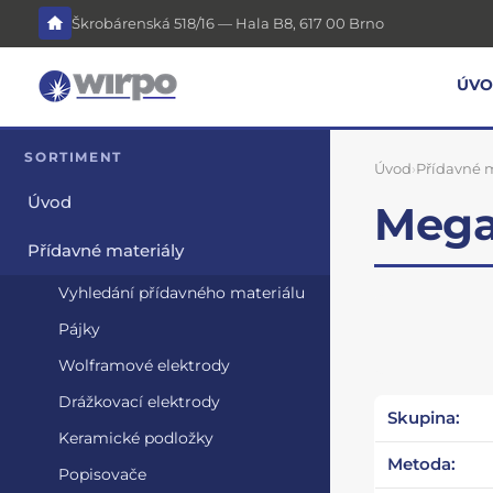
Škrobárenská 518/16 — Hala B8, 617 00 Brno
ÚV
SORTIMENT
Úvod
›
Přídavné m
Úvod
Megaf
Přídavné materiály
Vyhledání přídavného materiálu
Pájky
Wolframové elektrody
Drážkovací elektrody
Skupina:
Keramické podložky
Metoda:
Popisovače