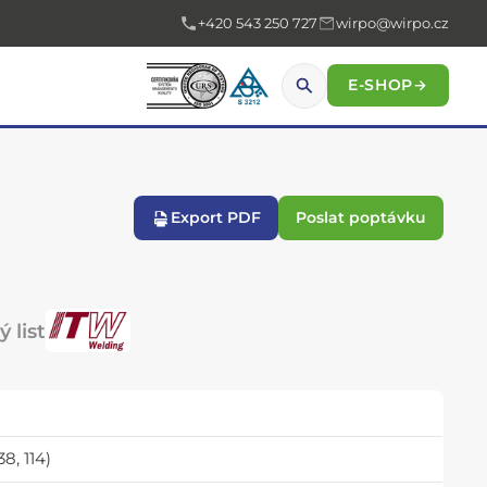
+420 543 250 727
wirpo@wirpo.cz
E-SHOP
→
Export PDF
Poslat poptávku
 list
8, 114)