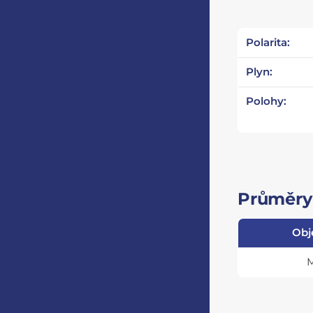
Polarita:
Plyn:
Polohy:
Průměry 
Obj
M