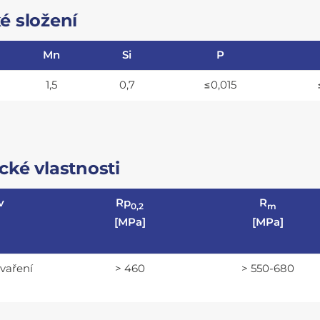
é složení
Mn
Si
P
1,5
0,7
≤0,015
ké vlastnosti
v
Rp
R
0,2
m
[MPa]
[MPa]
svaření
> 460
> 550-680