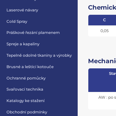
Chemick
Laserové návary
C
Cold Spray
0,05
Práškové řezání plamenem
Spreje a kapaliny
Tepelně odolné tkaniny a výrobky
Mechanic
Brusné a leštící kotouče
Sta
Ochranné pomůcky
Svařovací technika
AW : po 
Katalogy ke stažení
Obchodní podmínky