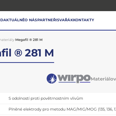
OD
AKTUÁLNĚ
O NÁS
PARTNEŘI
SVAŘÁK
KONTAKTY
ateriály
›
Megafil ® 281 M
il ® 281 M
Materiálový
S odolností proti povětrnostním vlivům
Plněné elektrody pro metodu MAG/MIG/MOG (135, 136, 13