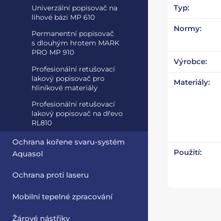
Typ:
Univerzální popisovač na
lihové bázi MP 610
Normy:
Permanentní popisovač
s dlouhým hrotem MARK
PRO MP 910
Výrobce:
Profesionální retušovací
lakový popisovač pro
Materiály:
hliníkové materiály
Profesionální retušovací
lakový popisovač na dřevo
RL810
Ochrana kořene svaru-systém
Použití:
Aquasol
Ochrana proti laseru
Mobilní tepelné zpracování
Žárové nástřiky