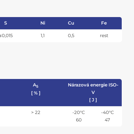
S
Ni
Cu
Fe
≤0,015
1,1
0,5
rest
A
Nárazová energie ISO-
5
V
[ % ]
[ J ]
> 22
-20°C
-40°C
60
47