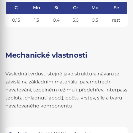
C
Mn
Si
Cr
Mo
Fe
0,15
1,3
0,4
5,0
0,5
rest
Mechanické vlastnosti
Výsledná tvrdost, stejně jako struktura návaru je
závislá na základním materiálu, parametrech
navařování, tepelném režimu ( předehřev, interpass
teplota, chladnutí apod.), počtu vrstev, síle a tvaru
navařovaného komponentu.