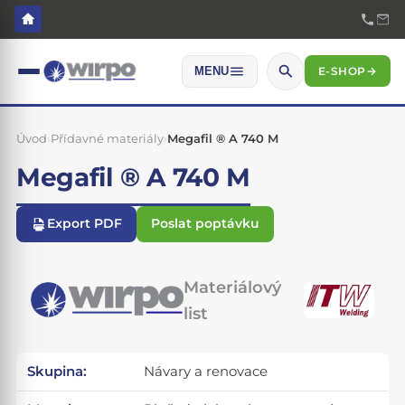
E-SHOP
→
MENU
Úvod
›
Přídavné materiály
›
Megafil ® A 740 M
Megafil ® A 740 M
Export PDF
Poslat poptávku
Materiálový
list
Skupina:
Návary a renovace