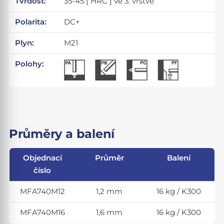
Tvrdost:
35-45 [ HRC ] ve 3. vrstvě
Polarita:
DC+
Plyn:
M21
Polohy:
Průměry a balení
Objednací
Průměr
Balení
číslo
MFA740M12
1,2 mm
16 kg / K300
MFA740M16
1,6 mm
16 kg / K300