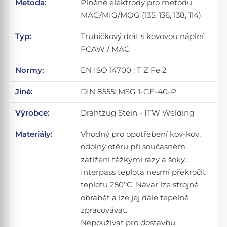
Metoda:
Plněné elektrody pro metodu
MAG/MIG/MOG (135, 136, 138, 114)
Typ:
Trubičkový drát s kovovou náplní
FCAW / MAG
Normy:
EN ISO 14700 : T Z Fe 2
Jiné:
DIN 8555: MSG 1-GF-40-P
Výrobce:
Drahtzug Stein - ITW Welding
Materiály:
Vhodný pro opotřebení kov-kov,
odolný otěru při současném
zatížení těžkými rázy a šoky.
Interpass teplota nesmí překročit
teplotu 250°C. Návar lze strojně
obrábět a lze jej dále tepelně
zpracovávat.
Nepoužívat pro dostavbu