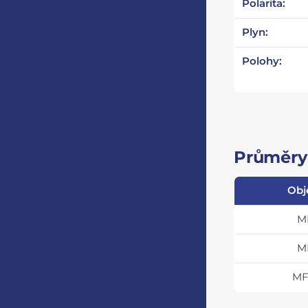
Polarita:
Plyn:
Polohy:
Průměry 
Obj
M
M
MF