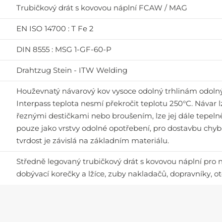
Trubičkový drát s kovovou náplní FCAW / MAG
EN ISO 14700 : T Fe 2
DIN 8555 : MSG 1-GF-60-P
Drahtzug Stein - ITW Welding
Houževnatý návarový kov vysoce odolný trhlinám odolný 
Interpass teplota nesmí překročit teplotu 250°C. Návar l
řeznými destičkami nebo broušením, lze jej dále tepeln
pouze jako vrstvy odolné opotřebení, pro dostavbu chyb
tvrdost je závislá na základním materiálu.
Středně legovaný trubičkový drát s kovovou náplní pro
dobývací korečky a lžíce, zuby nakladačů, dopravníky, ot