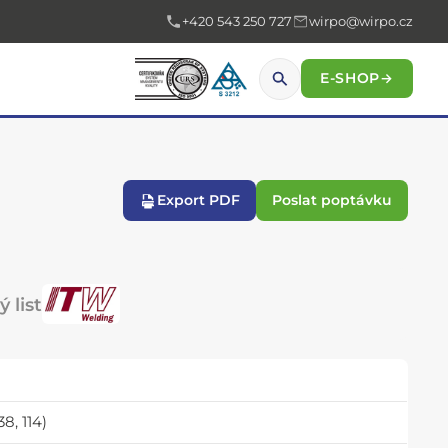
+420 543 250 727
wirpo@wirpo.cz
E-SHOP
→
Export PDF
Poslat poptávku
 list
8, 114)