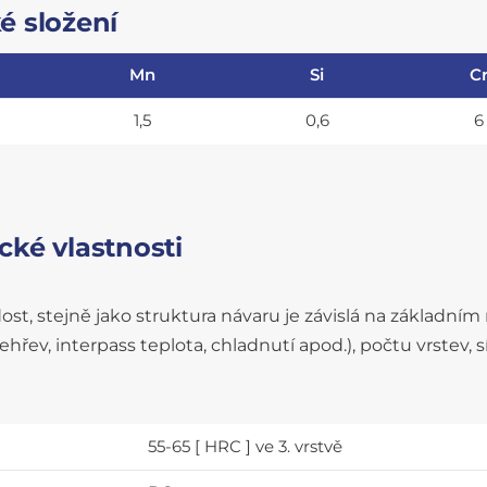
é složení
Mn
Si
C
1,5
0,6
6
ké vlastnosti
ost, stejně jako struktura návaru je závislá na základn
ehřev, interpass teplota, chladnutí apod.), počtu vrstev
55-65 [ HRC ] ve 3. vrstvě