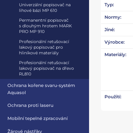
Typ:
Univerzální popisovač na
lihové bázi MP 610
Normy:
Permanentní popisovač
s dlouhým hrotem MARK
Jiné:
PRO MP 910
Profesionální retušovací
Výrobce:
lakový popisovač pro
hliníkové materiály
Materiály:
Profesionální retušovací
lakový popisovač na dřevo
RL810
Ochrana kořene svaru-systém
Aquasol
Použití:
Ochrana proti laseru
Mobilní tepelné zpracování
Žárové nástřiky