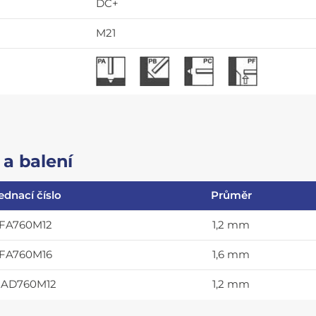
DC+
M21
a balení
ednací číslo
Průměr
FA760M12
1,2 mm
FA760M16
1,6 mm
AD760M12
1,2 mm