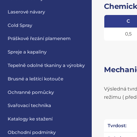
Chemick
Laserové návary
C
Cold Spray
0,5
Práškové řezání plamenem
Spreje a kapaliny
Tepelně odolné tkaniny a výrobky
Mechanic
Brusné a leštící kotouče
Výsledná tvrd
Ochranné pomůcky
režimu ( před
Svařovací technika
Katalogy ke stažení
Tvrdost:
Obchodní podmínky