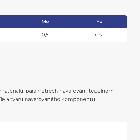
r
Mo
Fe
0,5
rest
ím materiálu, parametrech navařování, tepelném
, síle a tvaru navařovaného komponentu.