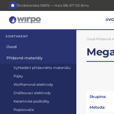
Škrobárenská 518/16 — Hala B8, 617 00 Brno
ÚV
SORTIMENT
Úvod
›
Přídavné m
Úvod
Mega
Přídavné materiály
Vyhledání přídavného materiálu
Pájky
Wolframové elektrody
Drážkovací elektrody
Skupina:
Keramické podložky
Metoda:
Popisovače