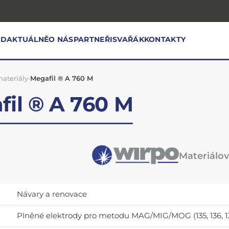
OD
AKTUÁLNĚ
O NÁS
PARTNEŘI
SVAŘÁK
KONTAKTY
ateriály
›
Megafil ® A 760 M
fil ® A 760 M
Materiálový
Návary a renovace
Plněné elektrody pro metodu MAG/MIG/MOG (135, 136, 13