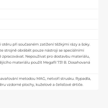
otěru při současném zatížení těžkými rázy a šoky.
ze strojně obrábět pouze nástroji se speciálními
ě zpracovávat. Nepoužívat pro dostavbu materiálu,
ějícího materiálu použít Megafil 731 B. Dosahovaná
 navařování metodou MAG, netvoří strusku. Rypadla,
ěru vzdorné plochy, kuželové a čelisťové drtiče.