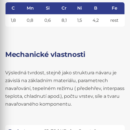
C
Mn
Si
Cr
Ni
B
Fe
1,8
0,8
0,6
8,1
1,5
4,2
rest
Mechanické vlastnosti
Výsledná tvrdost, stejně jako struktura návaru je
závislá na základním materiálu, parametrech
navařování, tepelném režimu ( předehřev, interpass
teplota, chladnutí apod.), počtu vrstev, síle a tvaru
navařovaného komponentu.