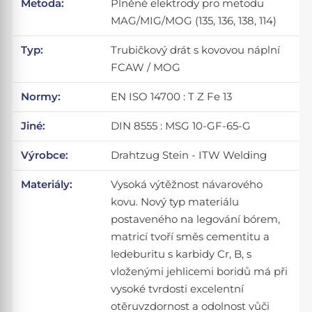
Metoda:
Plněné elektrody pro metodu
MAG/MIG/MOG (135, 136, 138, 114)
Typ:
Trubičkový drát s kovovou náplní
FCAW / MOG
Normy:
EN ISO 14700 : T Z Fe 13
Jiné:
DIN 8555 : MSG 10-GF-65-G
Výrobce:
Drahtzug Stein - ITW Welding
Materiály:
Vysoká výtěžnost návarového
kovu. Nový typ materiálu
postaveného na legování bórem,
matricí tvoří směs cementitu a
ledeburitu s karbidy Cr, B, s
vloženými jehlicemi boridů má při
vysoké tvrdosti excelentní
otěruvzdornost a odolnost vůči