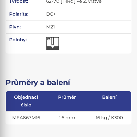
Tvrdost:
62-70 [ HRc ] ve 2. vrstvě
Polarita:
DC+
Plyn:
M21
Polohy:
Průměry a balení
Objednací
Průměr
Balení
číslo
MFA867M16
1,6 mm
16 kg / K300