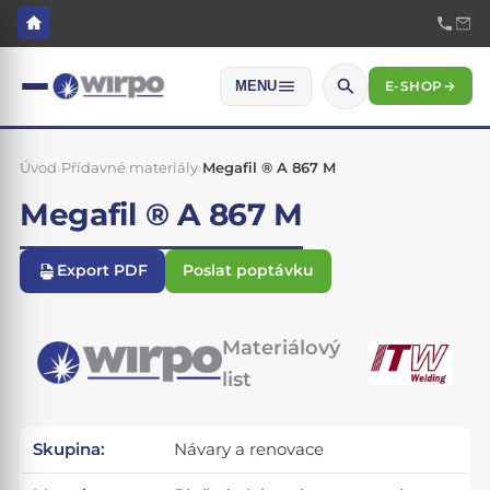
E-SHOP
→
MENU
Úvod
›
Přídavné materiály
›
Megafil ® A 867 M
Megafil ® A 867 M
Export PDF
Poslat poptávku
Materiálový
list
Skupina:
Návary a renovace