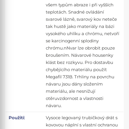
všem typům abraze i při vyšších
teplotách. Snadné ovládání
svarové lázně, svarový kov neteče
tak hustě jako materiály na bázi
vysokého uhlíku a chrómu, netvoří
se karcinogenní splodiny
chrómu.nNvar lze obrobit pouze
broušením. Návarové housenky
klást bez rozkyvu. Pro dostavbu
chybějícího materiálu použít
Megafil 731B. Trhliny na povrchu
návaru jsou dány složením
materiálu, ale nesnižují
otěruvzdornost a vlastnosti
návaru.
Použití:
Vysoce legovaný trubičkový drát s
kovovou náplní s vlastní ochranou